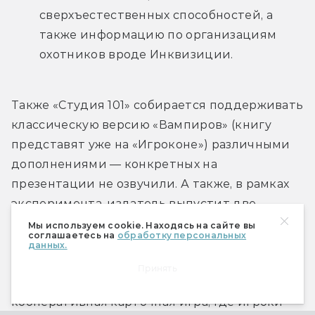
сверхъестественных способностей, а 
также информацию по организациям 
охотников вроде Инквизиции.
Также «Студия 101» собирается поддерживать 
классическую версию «Вампиров» (книгу 
представят уже на «Игроконе») различными 
дополнениями — конкретных на 
презентации не озвучили. А также, в рамках 
эксперимента, издатель выпустит две 
настольные игры во вселенной — «Кровавый 
Мы используем cookie. Находясь на сайте вы
соглашаетесь на
обработку персональных
гамбит» (
Prince's Gambit
, 6,9 на BGG) и 
данных.
«Вампиры: Извечная борьба» (
Vampire: The 
Принять
Eternal Struggle
, 7,2 на BGG). Первая — это 
кооперативная карточная игра, где игроки 