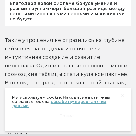
Благодаря новой системе бонуса умения и
разным группам черт большой разницы между
неоптимизированными героями и манчкинами
не будет
Такие упрощения не отразились на глубине 
геймплея, зато сделали понятнее и 
интуитивнее создание и развитие 
персонажа. Один из главных плюсов — многие 
громоздкие таблицы стали куда компактнее. 
В целом, весь раздел, посвящённый классам, 
стал удобнее: для каждого здесь приведены 
Мы используем cookie. Находясь на сайте вы
примеры персонажей первого уровня, 
соглашаетесь на
обработку персональных
данных.
вынесены классовые черты (а в отдельной 
Принять
табличке они даже отсортированы по 
алфавиту!) и выписаны все ключевые 
термины.