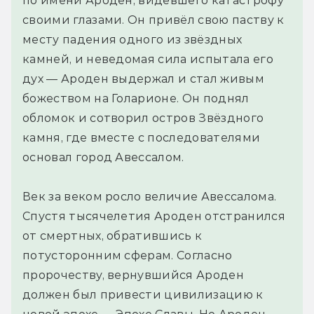
по имени Ароден, видевшего катастрофу
своими глазами. Он привёл свою паству к
месту падения одного из звёздных
камней, и неведомая сила испытала его
дух — Ароден выдержал и стал живым
божеством на Голарионе. Он поднял
обломок и сотворил остров Звёздного
камня, где вместе с последователями
основал город Авессалом.
Век за веком росло величие Авессалома.
Спустя тысячелетия Ароден отстранился
от смертных, обратившись к
потусторонним сферам. Согласно
пророчеству, вернувшийся Ароден
должен был привести цивилизацию к