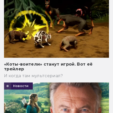
«Коты-воители» станут игрой. Вот её
трейлер
И когда там мультсериал?
Новости