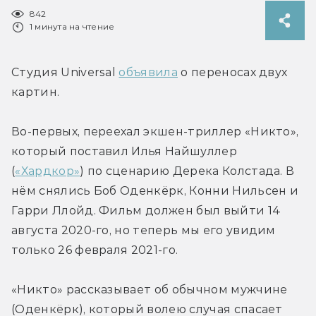
842
1 минута на чтение
Студия Universal 
объявила
 о переносах двух 
картин.
Во-первых, переехал экшен-триллер «Никто», 
который поставил Илья Найшуллер 
(
«Хардкор»
) по сценарию Дерека Колстада. В 
нём снялись Боб Оденкёрк, Конни Нильсен и 
Гарри Ллойд. Фильм должен был выйти 14 
августа 2020-го, но теперь мы его увидим 
только 26 февраля 2021-го.
«Никто» рассказывает об обычном мужчине 
(Оденкёрк), который волею случая спасает 