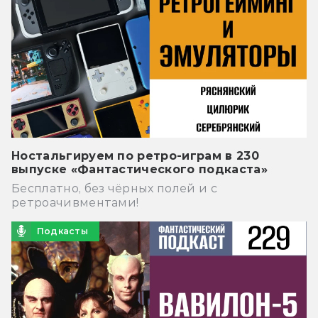
Ностальгируем по ретро-играм в 230
выпуске «Фантастического подкаста»
Бесплатно, без чёрных полей и с
ретроачивментами!
Подкасты