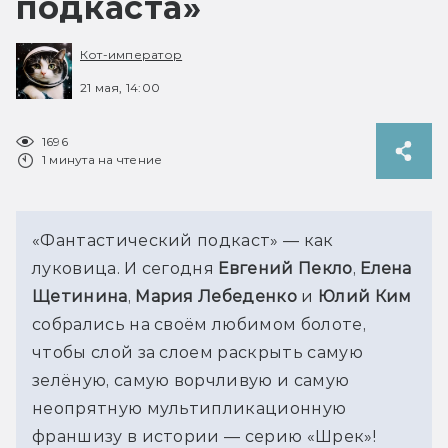
подкаста»
Кот-император
21 мая, 14:00
1696
1 минута на чтение
«Фантастический подкаст» — как 
луковица. И сегодня 
Евгений Пекло
, 
Елена 
Щетинина
, 
Мария Лебеденко
 и 
Юлий Ким
собрались на своём любимом болоте, 
чтобы слой за слоем раскрыть самую 
зелёную, самую ворчливую и самую 
неопрятную мультипликационную 
франшизу в истории — серию «Шрек»!