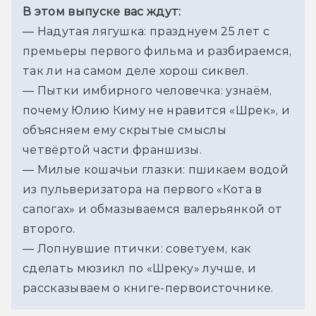
В этом выпуске вас ждут:
—
 Надутая лягушка: празднуем 25 лет с 
премьеры первого фильма и разбираемся, 
так ли на самом деле хорош сиквел.
—
 Пытки имбирного человечка: узнаём, 
почему Юлию Киму не нравится «Шрек», и 
объясняем ему скрытые смыслы 
четвёртой части франшизы.
—
 Милые кошачьи глазки: пшикаем водой 
из пульверизатора на первого «Кота в 
сапогах» и обмазываемся валерьянкой от 
второго.
—
 Лопнувшие птички: советуем, как 
сделать мюзикл по «Шреку» лучше, и 
рассказываем о книге-первоисточнике.