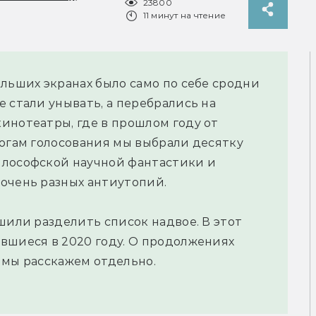
23800
11 минут на чтение
ольших экранах было само по себе сродни
 стали унывать, а перебрались на
инотеатры, где в прошлом году от
тогам голосования мы выбрали десятку
илософской научной фантастики и
очень разных антиутопий.
шили разделить список надвое. В этот
вшиеся в 2020 году. О продолжениях
 мы расскажем отдельно.