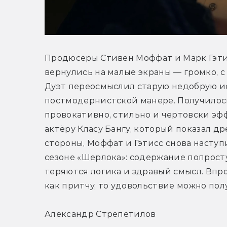
Продюсеры Стивен Моффат и Марк Гэтис
вернулись на малые экраны — громко, с 
Дуэт переосмыслил старую недобрую и
постмодернистской манере. Получилось, 
провокативно, стильно и чертовски эф
актёру Класу Бангу, который показал др
стороны, Моффат и Гэтисс снова наступи
сезоне «Шерлока»: содержание попросту 
теряются логика и здравый смысл. Впро
как притчу, то удовольствие можно пол
Александр Стрепетилов