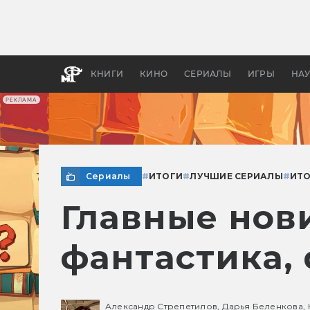
Какие
авгус
апока
детск
КНИГИ
КИНО
СЕРИАЛЫ
ИГРЫ
НА
РЕКЛАМА
Сериалы
#
ИТОГИ
#
ЛУЧШИЕ СЕРИАЛЫ
#
ИТО
Главные нов
фантастика,
Александр Стрепетилов,
Дарья Беленкова,