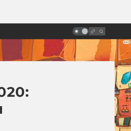
ы»:
ыло
«Люди Икс»: всё о фильмах серии
020:
ы