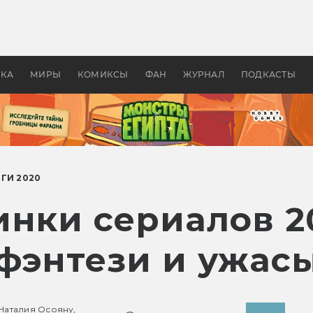
 фильмы смотреть в
Как создавались «Страшил
те 2026? В мире —
фильм, без которого не б
липсис, в России —
бы «Властелина колец»
ие комедии
УКА
МИРЫ
КОМИКСЫ
ФАН
ЖУРНАЛ
ПОДКАСТЫ
ГИ 2020
инки сериалов 2
 фэнтези и ужас
Наталия Осояну,