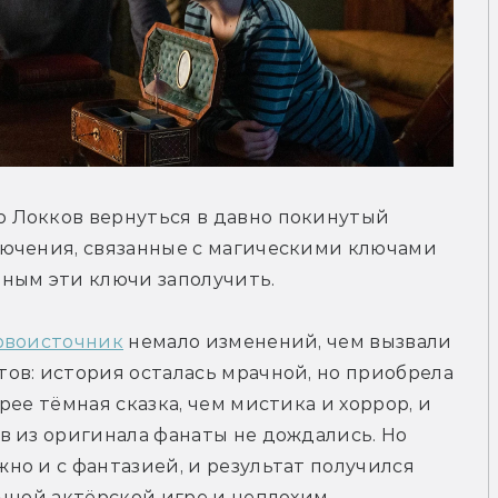
 Локков вернуться в давно покинутый 
ючения, связанные с магическими ключами 
ным эти ключи заполучить.
рвоисточник
 немало изменений, чем вызвали 
в: история осталась мрачной, но приобрела 
ее тёмная сказка, чем мистика и хоррор, и 
 из оригинала фанаты не дождались. Но 
о и с фантазией, и результат получился 
чной актёрской игре и неплохим 