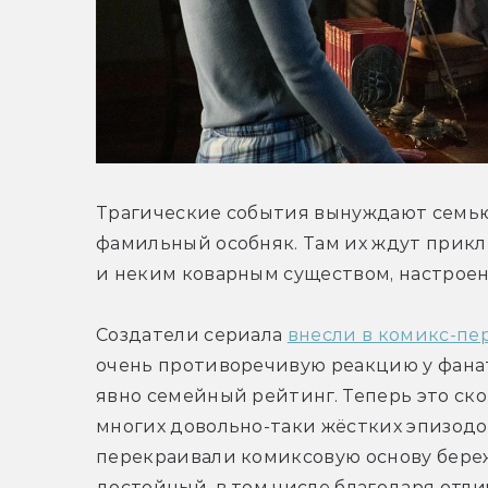
Трагические события вынуждают семью
фамильный особняк. Там их ждут прикл
и неким коварным существом, настроен
Создатели сериала 
внесли в комикс-пе
очень противоречивую реакцию у фанато
явно семейный рейтинг. Теперь это скор
многих довольно-таки жёстких эпизодов
перекраивали комиксовую основу бережн
достойный, в том числе благодаря отли