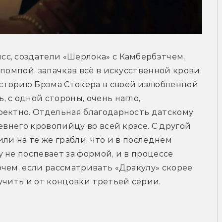
с, создатели «Шерлока» с Камбербэтчем, 
помпой, запачкав всё в искусственной крови. 
сторию Брэма Стокера в своей излюбленной 
с одной стороны, очень нагло, 
фектно. Отдельная благодарность датскому 
евнего кровопийцу во всей красе. С другой 
ли на те же грабли, что и в последнем 
не поспевает за формой, и в процессе 
чем, если рассматривать «Дракулу» скорее 
учить и от концовки третьей серии.