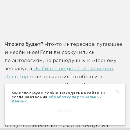
Трейлер
Что это будет?
 Что-то интересное, пугающее 
и необычное! Если вы соскучились 
по антологиям, но равнодушны к «Чёрному 
зеркалу», а 
«Кабинет редкостей Гильермо 
Дель Торо»
 не впечатлил, то обратите 
внимание на альманах Джоко Анвара, 
который сколотил имя на психологических 
Мы используем cookie. Находясь на сайте вы
соглашаетесь на
обработку персональных
триллерах и ужасах о сверхъестественном 
данных.
(Grave Torture, Ritual). 
Принять
А ещё несколько лет назад он выпустил 