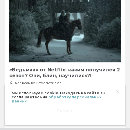
«Ведьмак» от Netflix: каким получился 2
сезон? Они, блин, научились?!
Александр Стрепетилов
10.12.2021
27823
Мы используем cookie. Находясь на сайте вы
соглашаетесь на
обработку персональных
данных.
Сериал избавился от многих «болячек» 
Принять
первого сезона. Но повествованию по-
прежнему недостаёт связности.