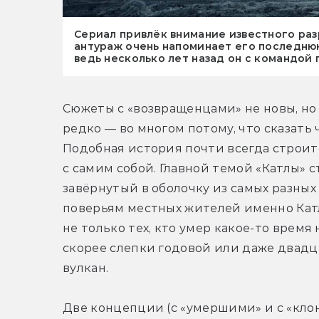
Сериал привлёк внимание известного ра
антураж очень напоминает его последнюю
ведь несколько лет назад он с командой
Сюжеты с «возвращенцами» не новы, но 
редко — во многом потому, что сказать ч
Подобная история почти всегда строитс
с самим собой. Главной темой «Катлы» ст
завёрнутый в оболочку из самых разных 
поверьям местных жителей именно Катл
не только тех, кто умер какое-то время 
скорее слепки годовой или даже двадца
вулкан. 
Две концепции (с «умершими» и с «клон