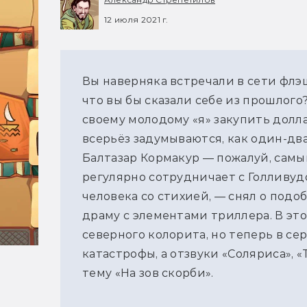
12 июля 2021 г.
Вы наверняка встречали в сети флэ
что вы бы сказали себе из прошлого
своему молодому «я» закупить долл
всерьёз задумываются, как один-два
Балтазар Кормакур — пожалуй, сам
регулярно сотрудничает с Голливуд
человека со стихией, — снял о под
драму с элементами триллера. В это
северного колорита, но теперь в с
катастрофы, а отзвуки «Соляриса», 
тему «На зов скорби».