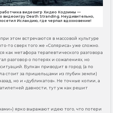
зработчика видеоигр Хидео Кодзимы —
 видеоигру Death Stranding. Неудивительно,
 посетил Исландию, где черпал вдохновение!
при этом встречаются в массовой культуре 
то-то сверх того же «Соляриса» уже сложно. 
я как метафора терапевтического разговора 
ал разговор о потерях и сожалениях, но 
ситуаций. Вулкан приводит в город (а по 
а стоит за пришельцами из глубин земли) 
назад, но и «дубликатов». Не точные копии, а 
тилетней давности, тут уж как решит 
ами») ярко выражают идею того, что потери 