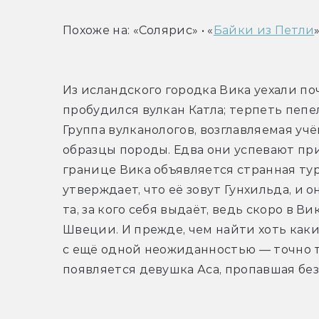
Похоже на: «Солярис» • «
Байки из Петли
Из исландского городка Вика уехали поч
пробудился вулкан Катла; терпеть пепел
Группа вулканологов, возглавляемая учё
образцы породы. Едва они успевают прий
границе Вика объявляется странная тури
утверждает, что её зовут Гунхильда, и о
та, за кого себя выдаёт, ведь скоро в В
Швеции. И прежде, чем найти хоть каки
с ещё одной неожиданностью — точно та
появляется девушка Аса, пропавшая без 