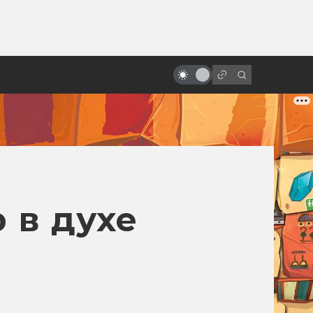
ы»:
ыло
Почему в Голливуде проблемы
со сценариями
 в духе