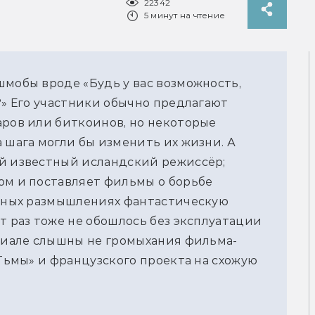
22342
5 минут на чтение
шмобы вроде «Будь у вас возможность,
?» Его участники обычно предлагают
аров или биткоинов, но некоторые
 шага могли бы изменить их жизни. А
ый известный исландский режиссёр;
ом и поставляет фильмы о борьбе
обных размышлениях фантастическую
т раз тоже не обошлось без эксплуатации
ериале слышны не громыхания фильма-
«Тьмы» и французского проекта на схожую