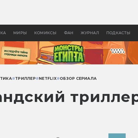
 фильмы смотреть в
Как создавались «Страшил
те 2026? В мире —
фильм, без которого не б
липсис, в России —
бы «Властелина колец»
ие комедии
УКА
МИРЫ
КОМИКСЫ
ФАН
ЖУРНАЛ
ПОДКАСТЫ
ТИКА
#
ТРИЛЛЕР
#
NETFLIX
#
ОБЗОР СЕРИАЛА
андский триллер