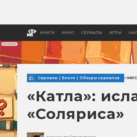
Какие
авгус
апока
детск
КНИГИ
КИНО
СЕРИАЛЫ
ИГРЫ
НА
РЕКЛАМА
Сериалы
|
Блоги
|
Обзоры сериалов
#
МИС
«Катла»: исл
«Соляриса»
Александр Стрепетилов