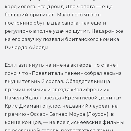
кардиолога. Его дроид Два-Сапога — ещё 
больший оригинал. Мало того что он 
постоянно обут в два сапога, так ещё и 
регулярно вполне удачно шутит. Недаром же 
на его озвучку позвали британского комика 
Ричарда Айоади. 
Если взглянуть на имена актёров, то станет 
ясно, что «Повелитель теней» собрал весьма 
внушительный состав. Обладательница 
премии «Эмми» и звезда «Калифрении» 
Памела Эдлон, звезда «Кремниевой долины» 
Крис Диамантопулос, недавний лауреат на 
премию «Оскар» Вагнер Моура (Лоусон), в 
конце концов, — не все диснеевские фильмы 
во вселенной готовы похвастаться таким 