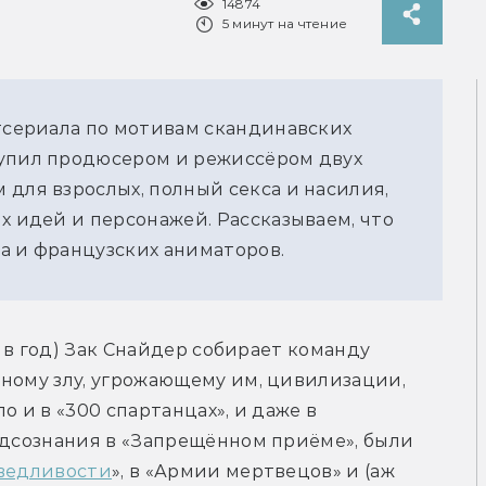
14874
5 минут на чтение
тсериала по мотивам скандинавских 
упил продюсером и режиссёром двух 
для взрослых, полный секса и насилия, 
х идей и персонажей. Рассказываем, что 
а и французских аниматоров.
з в год) Зак Снайдер собирает команду 
ному злу, угрожающему им, цивилизации, 
 и в «300 спартанцах», и даже в 
подсознания в «Запрещённом приёме», были 
ведливости
», в «Армии мертвецов» и (аж 