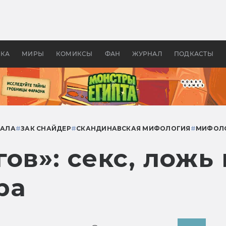
 фильмы смотреть в
Как создавались «Страшил
те 2026? В мире —
фильм, без которого не б
липсис, в России —
бы «Властелина колец»
ие комедии
УКА
МИРЫ
КОМИКСЫ
ФАН
ЖУРНАЛ
ПОДКАСТЫ
ИАЛА
#
ЗАК СНАЙДЕР
#
СКАНДИНАВСКАЯ МИФОЛОГИЯ
#
МИФОЛО
ов»: секс, ложь
ра