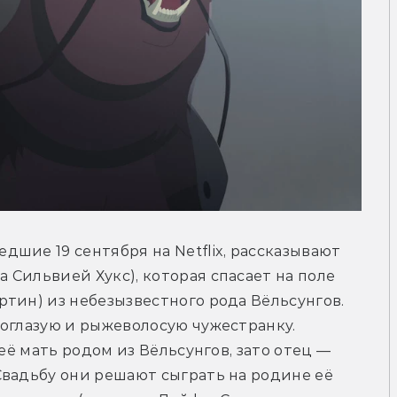
шие 19 сентября на Netflix, рассказывают 
Сильвией Хукс), которая спасает на поле 
тин) из небезызвестного рода Вёльсунгов. 
оглазую и рыжеволосую чужестранку. 
её мать родом из Вёльсунгов, зато отец — 
вадьбу они решают сыграть на родине её 