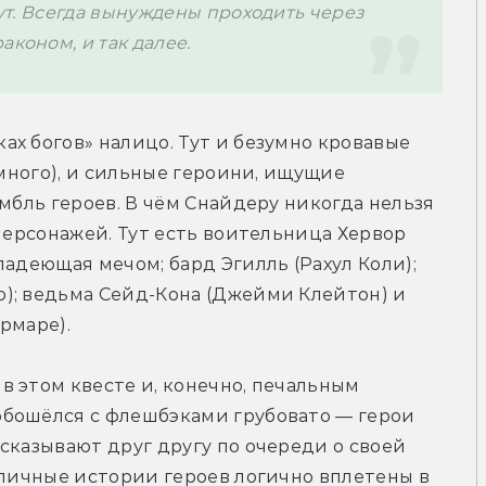
дут. Всегда вынуждены проходить через 
аконом, и так далее.
х богов» налицо. Тут и безумно кровавые 
 много), и сильные героини, ищущие 
мбль героев. В чём Снайдеру никогда нельзя 
персонажей. Тут есть воительница Хервор 
адеющая мечом; бард Эгилль (Рахул Коли); 
); ведьма Сейд-Кона (Джейми Клейтон) и 
рмаре). 
 этом квесте и, конечно, печальным 
бошёлся с флешбэками грубовато — герои 
сказывают друг другу по очереди о своей 
 личные истории героев логично вплетены в 