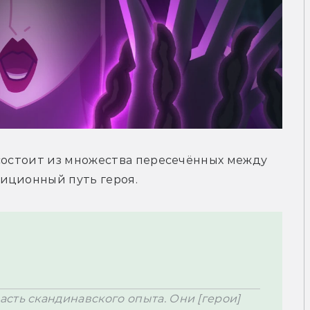
состоит из множества пересечённых между 
диционный путь героя
.
сть скандинавского опыта. Они [герои] 