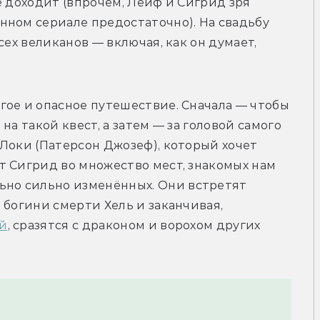
е доходит (впрочем, Лейф и Сигрид зря 
ном сериале предостаточно). На свадьбу 
ех великанов — включая, как он думает, 
ое и опасное путешествие. Сначала — чтобы 
а такой квест, а затем — за головой самого 
Локи (Патерсон Джозеф), который хочет 
 Сигрид во множество мест, знакомых нам 
льно сильно изменённых. Они встретят 
богини смерти Хель и заканчивая, 
й
, сразятся с драконом и ворохом других 