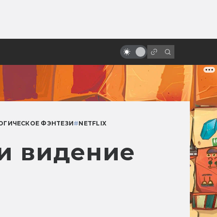
ы»:
«Ворон»: неснятые сиквелы и
ыло
ремейки. Невеста, зомби-коп,
Сатана и Эминем
ГИЧЕСКОЕ ФЭНТЕЗИ
#
NETFLIX
 и видение