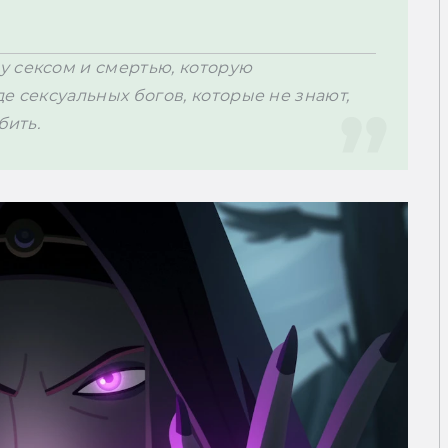
 сексом и смертью, которую 
е сексуальных богов, которые не знают, 
бить.