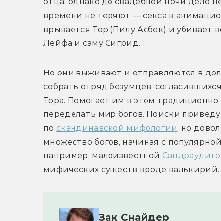
отца, однако до свадебной ночи дело н
времени не теряют — секса в анимацион
врывается Тор (Пилу Асбек) и убивает вс
Лейфа и саму Сигрид.
Но они выживают и отправляются в долг
собрать отряд безумцев, согласившихся н
Тора. Помогает им в этом традиционно 
переделать мир богов. Поиски приведут
по 
скандинавской мифологии
, но дово
множество богов, начиная с популярной 
например, малоизвестной 
Сандраудиго
мифических существ вроде валькирий.
Зак Снайдер