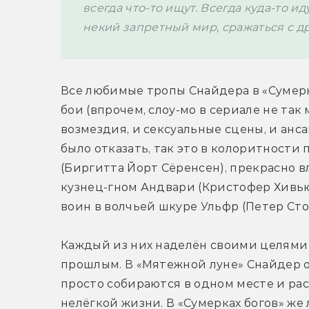
всегда что-то ищут. Всегда куда-то и
некий запретный мир, сражаться с др
Все любимые тропы Снайдера в «Сумерка
бои (впрочем, слоу-мо в сериале не так
возмездия, и сексуальные сцены, и анса
было отказать, так это в колоритности 
(Биргитта Йорт Сёренсен), прекрасно вл
кузнец-гном Андвари (Кристофер Хивью
воин в волчьей шкуре Ульфр (Петер Сто
Каждый из них наделён своими целями в
прошлым. В «Мятежной луне» Снайдер о
просто собираются в одном месте и рас
нелёгкой жизни. В «Сумерках богов» же