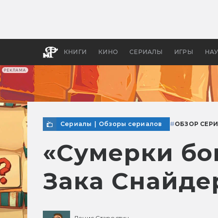
Какие
авгус
апока
детск
КНИГИ
КИНО
СЕРИАЛЫ
ИГРЫ
НА
РЕКЛАМА
Сериалы
|
Обзоры сериалов
#
ОБЗОР СЕР
«Сумерки бог
Зака Снайде
Денис Старостин