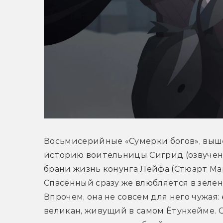
Восьмисерийные «Сумерки богов», вышед
историю воительницы Сигрид (озвучена 
брани жизнь конунга Лейфа (Стюарт Мар
Спасённый сразу же влюбляется в зелен
Впрочем, она не совсем для него чужая: 
великан, живущий в самом Ётунхейме. С