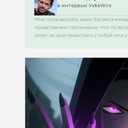
в интервью IndieWire
Мне понравилась идея баланса между
представляют валькирии. Что-то врод
хотят ли они переспать с тобой или у