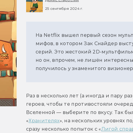
25 сентября 2024 г.
На Netflix вышел первый сезон муль
мифов, в котором Зак Снайдер выст
серий. Это жестокий 2D-мультфильм 
но он, впрочем, не лишён интересны
получилось у знаменитого визионер
Раз в несколько лет (а иногда и пару ра
героев, чтобы те противостояли очеред
Вселенной — выберите по вкусу. Так было
«
Хранителях
», на нескольких уровнях 
сразу несколько попыток с «
Лигой спра