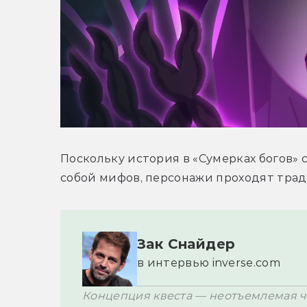
Поскольку история в «Сумерках богов» 
собой мифов, персонажи проходят тра
Зак Снайдер
в интервью inverse.com
Концепция квеста — неотъемлемая ча