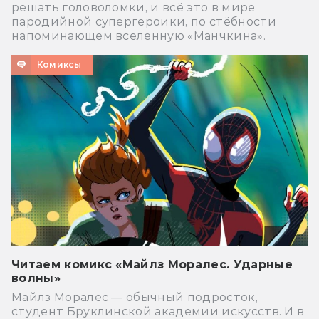
решать головоломки, и всё это в мире
пародийной супергероики, по стёбности
напоминающем вселенную «Манчкина».
Комиксы
Читаем комикс «Майлз Моралес. Ударные
волны»
Майлз Моралес — обычный подросток,
студент Бруклинской академии искусств. И в