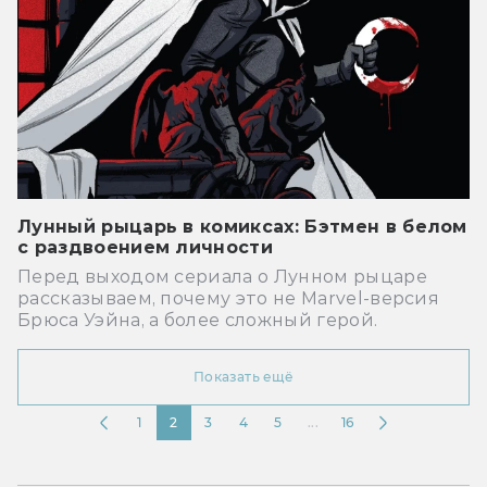
Лунный рыцарь в комиксах: Бэтмен в белом
с раздвоением личности
Перед выходом сериала о Лунном рыцаре
рассказываем, почему это не Marvel-версия
Брюса Уэйна, а более сложный герой.
Показать ещё
1
2
3
4
5
...
16