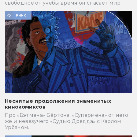
свободное от учебы время он спасает мир.
Кино
Неснятые продолжения знаменитых
кинокомиксов
Про «Бэтмена» Бёртона, «Супермена» от него
же и невезучего «Судью Дредда» с Карлом
Урбаном.