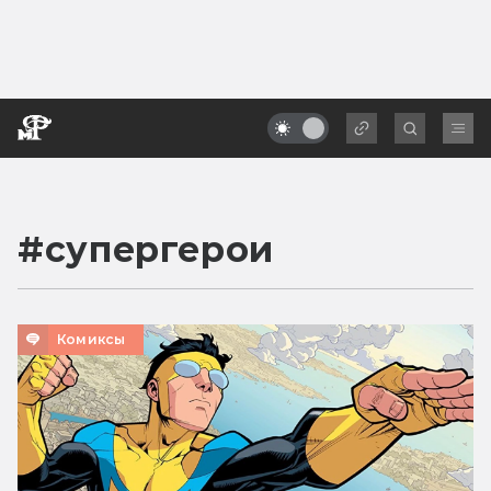
#
супергерои
Комиксы