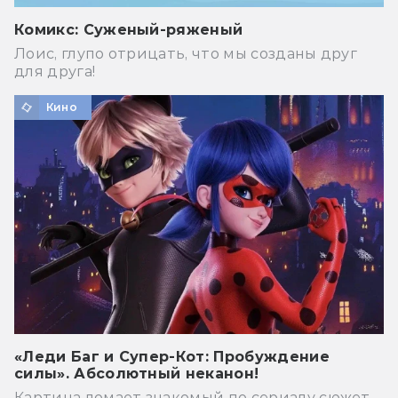
Комикс: Суженый-ряженый
Лоис, глупо отрицать, что мы созданы друг
для друга!
Кино
«Леди Баг и Супер-Кот: Пробуждение
силы». Абсолютный неканон!
Картина ломает знакомый по сериалу сюжет