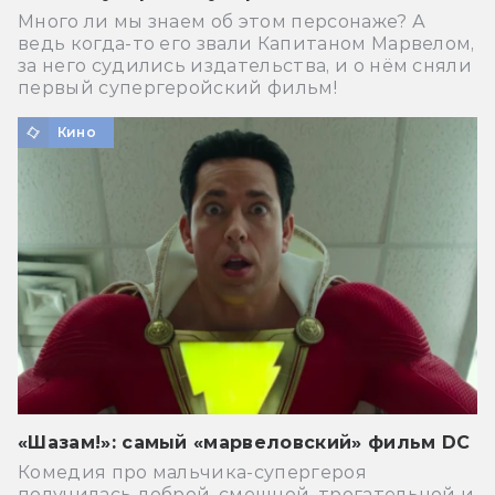
Много ли мы знаем об этом персонаже? А
ведь когда-то его звали Капитаном Марвелом,
за него судились издательства, и о нём сняли
первый супергеройский фильм!
Кино
«Шазам!»: самый «марвеловский» фильм DC
Комедия про мальчика-супергероя
получилась доброй, смешной, трогательной и