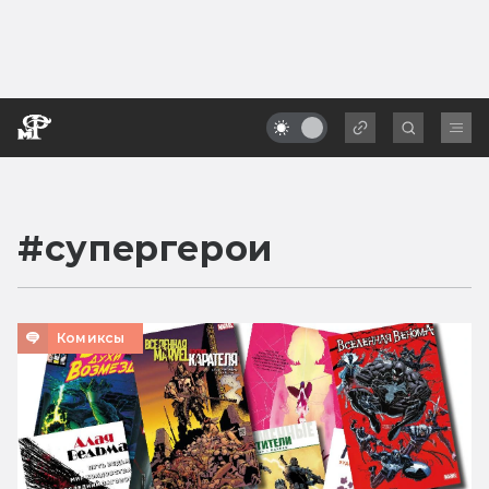
#
супергерои
Комиксы