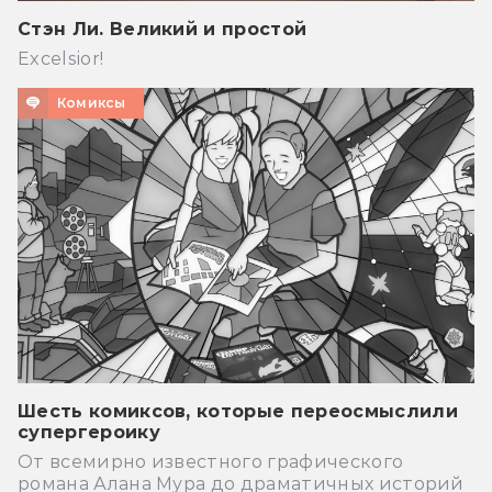
Стэн Ли. Великий и простой
Excelsior!
Комиксы
Шесть комиксов, которые переосмыслили
супергероику
От всемирно известного графического
романа Алана Мура до драматичных историй