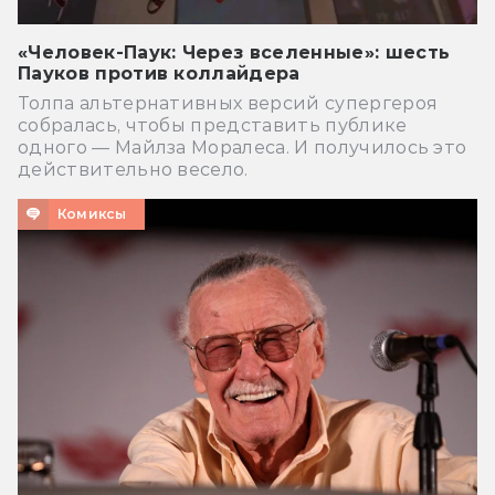
«Человек-Паук: Через вселенные»: шесть
Пауков против коллайдера
Толпа альтернативных версий супергероя
собралась, чтобы представить публике
одного — Майлза Моралеса. И получилось это
действительно весело.
Комиксы