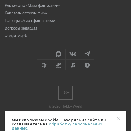
Реклама на «Мире фантастики»
Как стать автором МирФ
Награды «Мира фантастики»
Вопросы редакции
Форум МирФ
18+
© 2026 Hobby World
Любое использование материалов допускается только с согласия
редакции.
Мы используем cookie. Находясь на сайте вы
соглашаетесь на
обработку персональных
Мнение авторов может не совпадать с мнением редакции.
данных.
Свидетельство о регистрации СМИ серия Эл № ФС77-82485