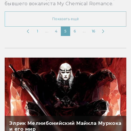
бывшего вокалиста My Chemical Romance.
Показать ещё
1
...
4
5
6
...
16
Элрик Мелнибонийский Майкла Муркока
и его мир