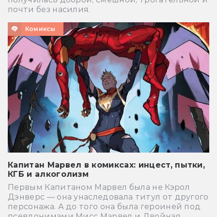
почти без насилия.
Комиксы
Капитан Марвел в комиксах: инцест, пытки,
КГБ и алкоголизм
Первым Капитаном Марвел была не Кэрол
Дэнверс — она унаследовала титул от другого
персонажа. А до того она была героиней под
псевдонимами Мисс Марвел и Двойная