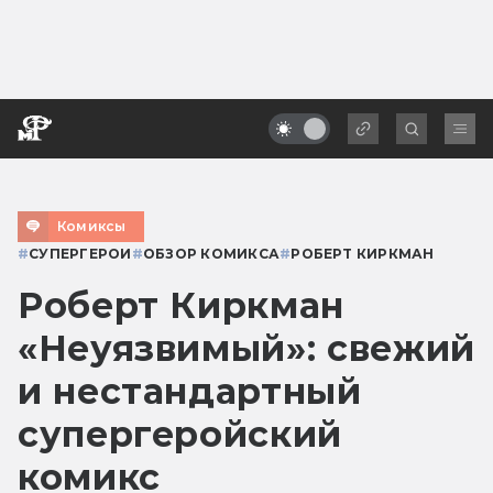
Комиксы
#
СУПЕРГЕРОИ
#
ОБЗОР КОМИКСА
#
РОБЕРТ КИРКМАН
Роберт Киркман
«Неуязвимый»: свежий
и нестандартный
супергеройский
комикс