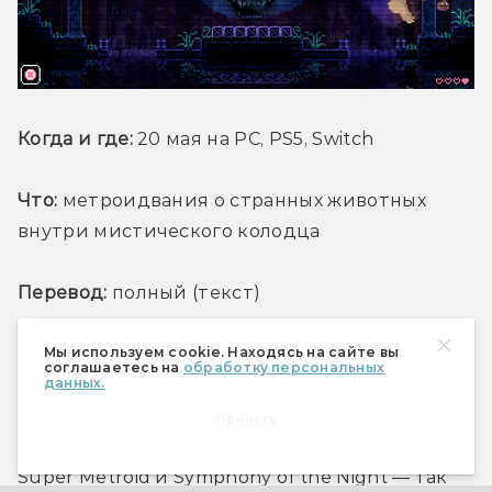
Когда и где: 
20 мая на PC, PS5, Switch
Что:
 метроидвания о странных животных 
внутри мистического колодца
Перевод:
 полный (текст)
Мы используем cookie. Находясь на сайте вы
Помните, как в самом начале этого списка мы 
соглашаетесь на
обработку персональных
данных.
писали, что метроидвании — 
консервативный жанр? Мы ошиблись. Он 
Принять
— ультраконсервативный. Как вышли в 1990-х 
Super Metroid и Symphony of the Night — так 