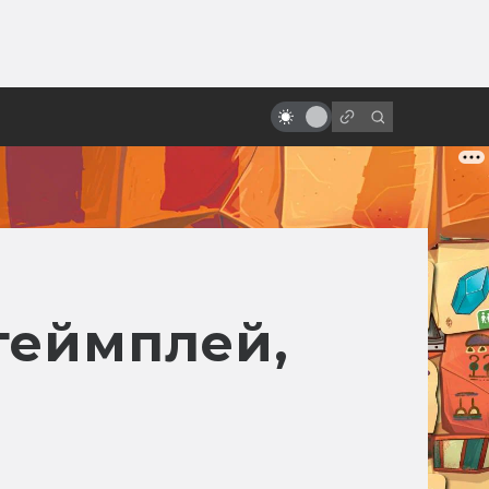
от
«Парк юрского периода»: 25 лет
назад динозавры воскресли
 геймплей,