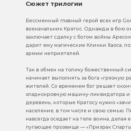
Сюжет трилогии
Бессменный главный герой всех игр God
военачальник Кратос. Однажды в бою он
заключает сделку с богом войны Аресом
дарит ему магические Клинки Хаоса, п
армии неприятелей.
Так в обмен на толику божественный си
начинает выполнять за бога «грязную р
жителей. Со временем бог решает оконч
хладнокровную машину-ликвидатора и от
деревень, которые Кратосу нужно «зачи
население, в том числе и свою семью. П
навсегда оседает на теле воина, делая 
пугающее прозвище — «Призрак Спарты