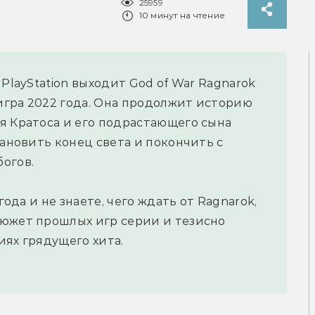
25959
10 минут на чтение
PlayStation выходит God of War Ragnarok
игра 2022 года. Она продолжит историю
я Кратоса и его подрастающего сына
тановить конец света и покончить с
огов.
года и не знаете, чего ждать от Ragnarok,
сюжет прошлых игр серии и тезисно
иях грядущего хита.