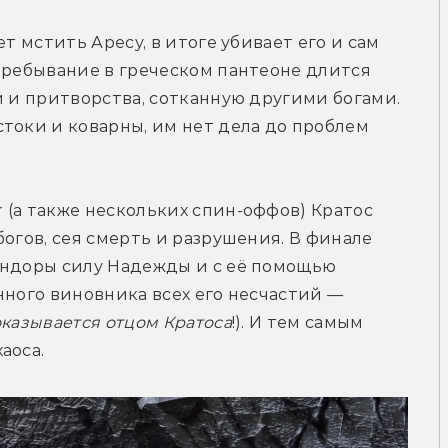
т мстить Аресу, в итоге убивает его и сам 
пребывание в греческом пантеоне длится 
и и притворства, сотканную другими богами. 
токи и коварны, им нет дела до проблем 
(а также нескольких спин-оффов) Кратос 
огов, сея смерть и разрушения. В финале 
андоры силу Надежды и с её помощью 
нного виновника всех его несчастий — 
оказывается отцом Кратоса
!). И тем самым 
аоса.