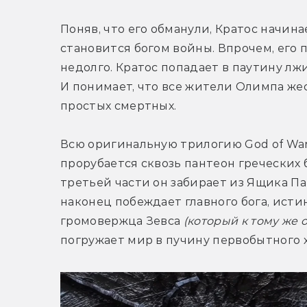
Поняв, что его обманули, Кратос начинае
становится богом войны. Впрочем, его 
недолго. Кратос попадает в паутину лж
И понимает, что все жители Олимпа жес
простых смертных.
Всю оригинальную трилогию God of War 
прорубается сквозь пантеон греческих б
третьей части он забирает из Ящика П
наконец побеждает главного бога, исти
громовержца Зевса 
(который к тому же 
погружает мир в пучину первобытного х