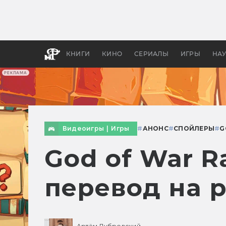
Как с
фильм
бы «В
КНИГИ
КИНО
СЕРИАЛЫ
ИГРЫ
НА
РЕКЛАМА
Видеоигры
|
Игры
#
АНОНС
#
СПОЙЛЕРЫ
#
G
God of War R
перевод на 
Артём Дубровский