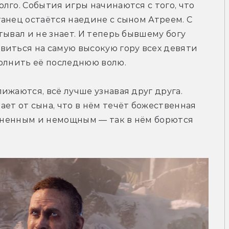
лго. События игры начинаются с того, что 
анец остаётся наедине с сыном Атреем. С 
ывал и не знает. И теперь бывшему богу 
иться на самую высокую гору всех девяти 
полнить её последнюю волю.
жаются, всё лучше узнавая друг друга. 
ет от сына, что в нём течёт божественная 
езненным и немощным — так в нём борются 