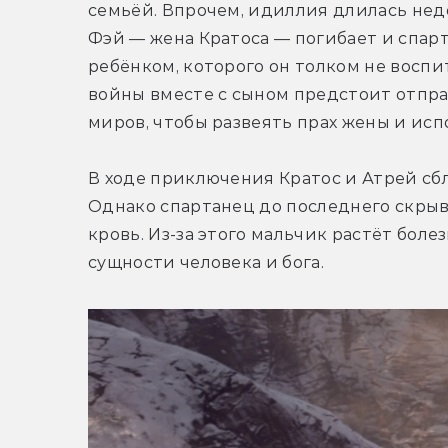
семьёй. Впрочем, идиллия длилась недо
Фэй — жена Кратоса — погибает и спарт
ребёнком, которого он толком не воспит
войны вместе с сыном предстоит отправ
миров, чтобы развеять прах жены и ис
В ходе приключения Кратос и Атрей сбли
Однако спартанец до последнего скрыва
кровь. Из-за этого мальчик растёт бол
сущности человека и бога.