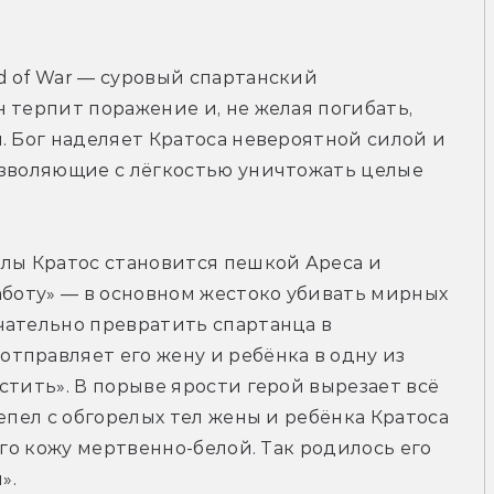
 of War — суровый спартанский 
 терпит поражение и, не желая погибать, 
. Бог наделяет Кратоса невероятной силой и 
озволяющие с лёгкостью уничтожать целые 
лы Кратос становится пешкой Ареса и 
аботу» — в основном жестоко убивать мирных 
ательно превратить спартанца в 
правляет его жену и ребёнка в одну из 
стить». В порыве ярости герой вырезает всё 
епел с обгорелых тел жены и ребёнка Кратоса 
его кожу мертвенно-белой. Так родилось его 
».