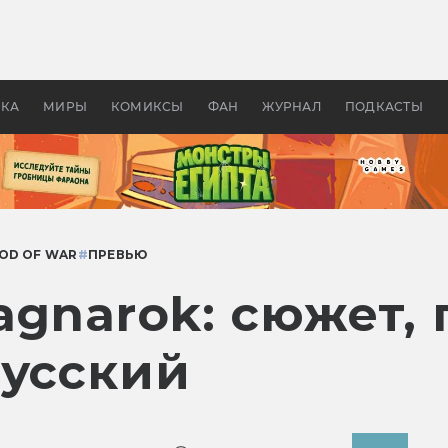
оздавались «Страшилы»:
«Одиссея» Нолана: что эт
, без которого не было
фильм сделал с Гомером и
ластелина колец»
Древней Грецией
УКА
МИРЫ
КОМИКСЫ
ФАН
ЖУРНАЛ
ПОДКАСТЫ
OD OF WAR
#
ПРЕВЬЮ
agnarok: сюжет,
русский