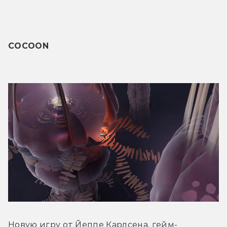
COCOON
Новую игру от Йеппе Карлсена, гейм-