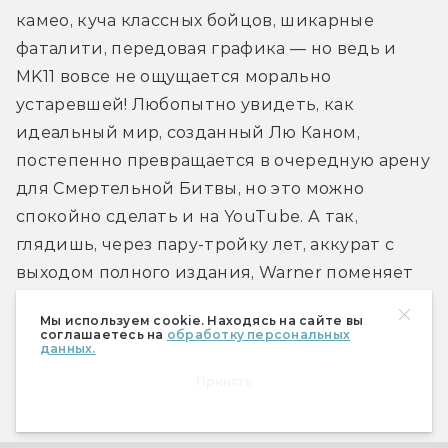
камео, куча классных бойцов, шикарные 
фаталити, передовая графика — но ведь и 
MK11 вовсе не ощущается морально 
устаревшей! Любопытно увидеть, как 
идеальный мир, созданный Лю Каном, 
постепенно превращается в очередную арену 
для Смертельной Битвы, но это можно 
спокойно сделать и на YouTube. А так, 
глядишь, через пару-тройку лет, аккурат с 
выходом полного издания, Warner поменяет 
свою политику относительно нашего региона 
Мы используем cookie. Находясь на сайте вы
— вот тогда и настанет время ворваться в 
соглашаетесь на
обработку персональных
данных.
игру!
Принять