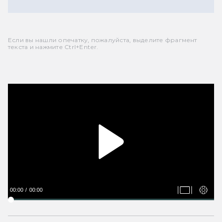
Если вы нашли опечатку, пожалуйста, выделите фрагмент
текста и нажмите Ctrl+Enter.
00:00
00:00