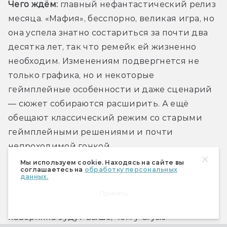
Чего ждём:
 главный нефантастический релиз 
месяца. «Мафия», бесспорно, великая игра, но 
она успела знатно состариться за почти два 
десятка лет, так что ремейк ей жизненно 
необходим. Изменениям подвергнется не 
только графика, но и некоторые 
геймплейные особенности и даже сценарий 
— сюжет собираются расширить. А ещё 
обещают классический режим со старыми 
геймплейными решениями и почти 
непроходимой гонкой.
Мы используем cookie. Находясь на сайте вы
соглашаетесь на
обработку персональных
Выглядит игра отлично, но после кошмарного 
данных.
релиза третьей части за этот ремейк боязно. 
Принять
За компьютер тоже — системные требования 
наверняка будут выше, чем у Crysis 