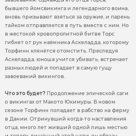
бывшего йомсвикинга и легендарного воина, 
вновь призывают взяться за оружие, и парень 
тайком отправляется в путь вместе с ним. Но 
в жестокой кровопролитной битве Торс 
гибнет от рук наёмника Аскеладда, которому 
Торфинн клянётся отомстить. Преследуя 
Аскеладда, юноша учится убивать, встречает 
разных людей и попадает в самую гущу 
завоеваний викингов.
Что это будет?
 Продолжение эпической саги 
о викингах от Макото Юкимуры. В новом 
сезоне Торфинн попадает в рабство на ферму 
в Дании. Отринувший когда-то наставления 
отца, много лет живший одной лишь местью 
и теперь лишённый этой цели, он обязан 