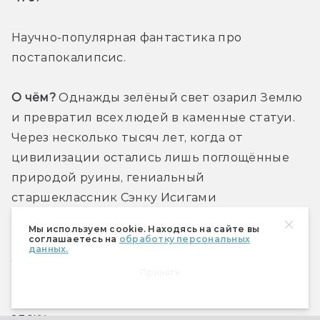
Научно-популярная фантастика про 
постапокалипсис.
О чём?
 Однажды зелёный свет озарил Землю 
и превратил всех людей в каменные статуи. 
Через несколько тысяч лет, когда от 
цивилизации остались лишь поглощённые 
природой руины, гениальный 
старшеклассник Сэнку Исигами 
пробуждается ото сна. Освободив своих 
Мы используем cookie. Находясь на сайте вы
друзей и найдя поселение первобытных 
соглашаетесь на
обработку персональных
данных.
людей, Сэнку использует все свои знания, 
Принять
чтобы не только разбудить остальных людей, 
но и вернуть человечество в современную 
эпоху.