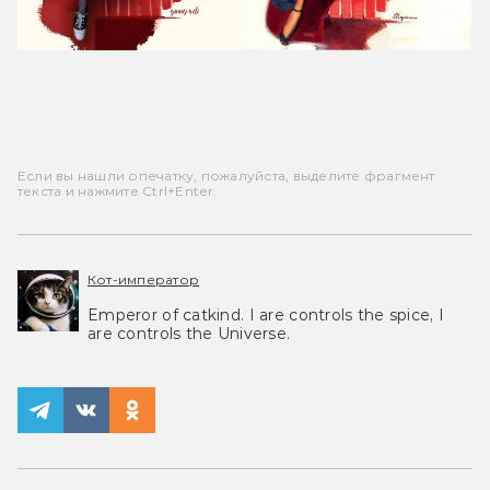
Если вы нашли опечатку, пожалуйста, выделите фрагмент
текста и нажмите Ctrl+Enter.
Кот-император
Emperor of catkind. I are controls the spice, I
are controls the Universe.