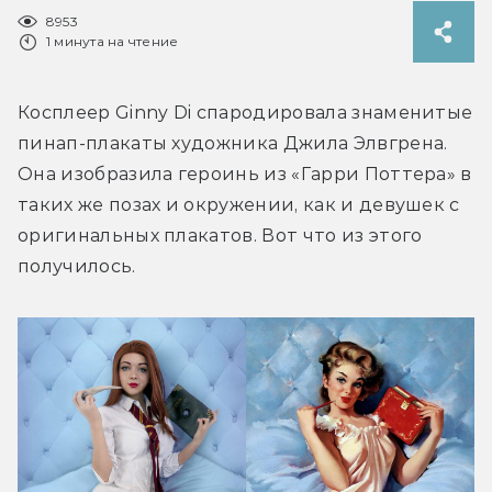
8953
1 минута на чтение
Косплеер Ginny Di спародировала знаменитые 
пинап-плакаты художника Джила Элвгрена. 
Она изобразила героинь из «Гарри Поттера» в 
таких же позах и окружении, как и девушек с 
оригинальных плакатов. Вот что из этого 
получилось.