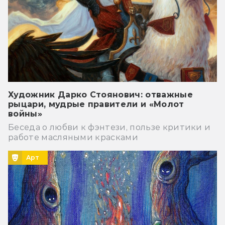
Художник Дарко Стоянович: отважные
рыцари, мудрые правители и «Молот
войны»
Беседа о любви к фэнтези, пользе критики и
работе масляными красками
Арт