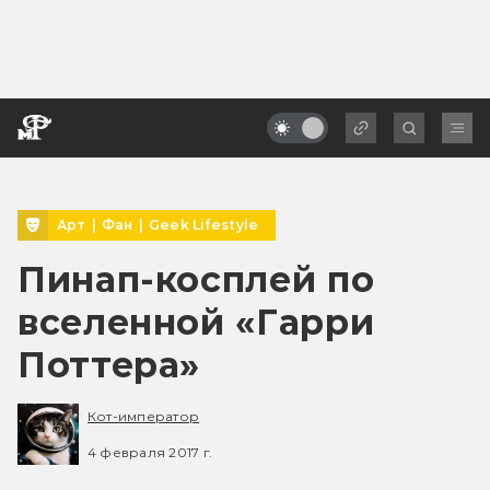
Арт
|
Фан
|
Geek Lifestyle
Пинап-косплей по
вселенной «Гарри
Поттера»
Кот-император
4 февраля 2017 г.