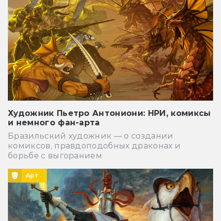
Художник Пьетро Антониони: НРИ, комиксы
и немного фан-арта
Бразильский художник — о создании
комиксов, правдоподобных драконах и
борьбе с выгоранием
Арт