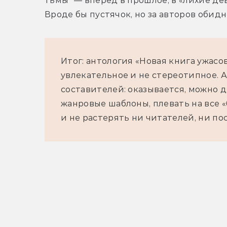
тьмы" — вперёд в прошлое, в «лихие дев
Вроде бы пустячок, но за авторов обидн
Итог: антология «Новая книга ужасо
увлекательное и не стереотипное. 
составителей: оказывается, можно 
жанровые шаблоны, плевать на все
и не растерять ни читателей, ни по