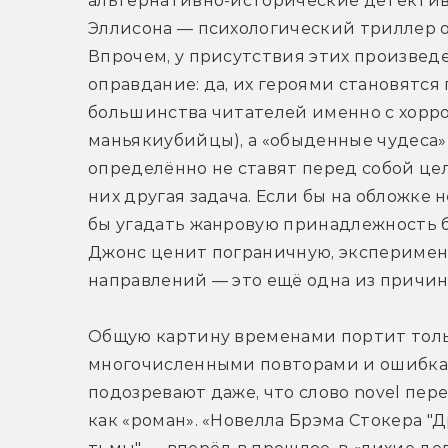
альтернативно-исторические детективы
Эллисона — психологический триллер о т
Впрочем, у присутствия этих произвед
оправдание: да, их героями становятся
большинства читателей именно с хорро
маньякиубийцы), а «обыденные чудеса»
определённо не ставят перед собой цел
них другая задача. Если бы на обложке н
бы угадать жанровую принадлежность б
Джонс ценит пограничную, эксперимент
направлений — это ещё одна из причин
Общую картину временами портит тольк
многочисленными повторами и ошибкам
подозревают даже, что слово novel перев
как «роман». «Новелла Брэма Стокера "Д