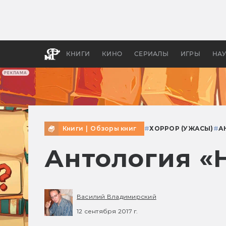
Как с
фильм
бы «В
КНИГИ
КИНО
СЕРИАЛЫ
ИГРЫ
НА
РЕКЛАМА
Книги
|
Обзоры книг
#
ХОРРОР (УЖАСЫ)
#
А
Антология «
Василий Владимирский
12 сентября 2017 г.