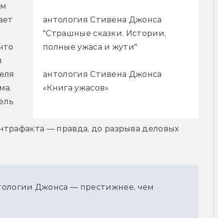
м 
антология Стивена Джонса
ет 
"Страшные сказки. Истории,
полные ужаса и жути"
то 
 
антология Стивена Джонса
еля 
«Книга ужасов»
а. 
ель 
трафакта — правда, до разрыва деловых 
тологии Джонса — престижнее, чем