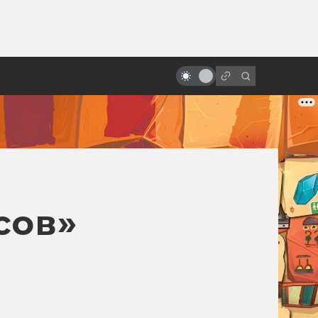
от
Самые прибыльные фильмы в
истории: бюджет/сборы
сов»