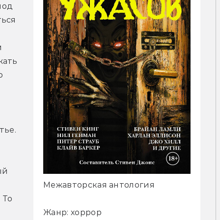
од 
ься 
 
ать 
 
тье.
й 
Межавторская антология
То 
Жанр: хоррор