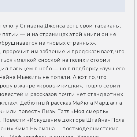
елю, у Стивена Джонса есть свои тараканы, 
патии — и на страницах этой книги он не 
брушивается на «новых странных», 
пророчит им забвение и предсказывает, что 
ться «мелкой сноской на полях истории 
дил пальцем в небо — но в подборку «лучшего 
йна Мьевиль не попали. А вот то, что 
рору в жанре «кровь-икишки», пошло серии 
повестей и рассказов почти нет стандартных 
 жилах». Дебютный рассказ Майкла Маршалла 
» или повесть Лизы Татл «Моя смерть» 
. Повести «Искушение доктора Штайна» Пола 
ночи» Кима Ньюмана — постмодернистские 