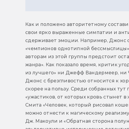
Как и положено авторитетному составит
свои ярко выраженные симпатии и анти
сдерживает эмоции. Например, Джонс о
«чемпионов однотипной бессмыслицы», 
авторам из этой группы предстоит оста
жанра». Как показало время, критик уго
из лучшего» ни Джефф Вандермеер, ни Ча
Джонс с брезгливостью относится к хор
скорее на пользу. Среди собранных тут 
«ужастиков, от которых кровь стынет в
Смита «Человек, который рисовал кошек
можно отнести к магическому реализму
Дж. Макоули и «Обратная сторона полу