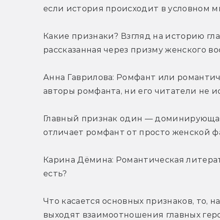
если история происходит в условном м
Какие признаки? Взгляд на историю гла
рассказанная через призму женского в
Анна Гаврилова: Ромфант или романтиче
авторы ромфанта, ни его читатели не и
Главный признак один — доминирующая
отличает ромфант от просто женской фа
Карина Дёмина: Романтическая литерату
есть?
Что касается основных признаков, то, на
выходят взаимоотношения главных герое