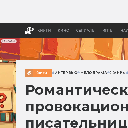
Какие
авгус
апока
детск
КНИГИ
КИНО
СЕРИАЛЫ
ИГРЫ
НА
РЕКЛАМА
Книги
#
ИНТЕРВЬЮ
#
МЕЛОДРАМА
#
ЖАНРЫ
Романтическ
провокацио
писательни