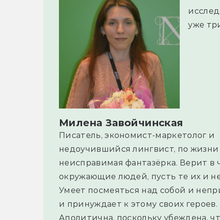
исслед
уже тр
Милена Завойчинская
Писатель, экономист-маркетолог и
недоучившийся лингвист, по жизни
неисправимая фантазёрка. Верит в ч
окружающие людей, пусть те их и не
Умеет посмеяться над собой и неп
и принуждает к этому своих героев.
Аполитична, поскольку убеждена, ч