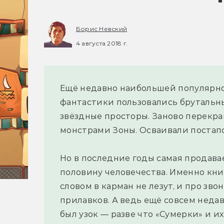
Борис Невский
4 августа 2018 г.
Ещё недавно наибольшей популярно
фантастики пользовались брутальны
звёздные просторы. Заново перекр
монстрами Зоны. Осваивали постап
Но в последние годы самая продава
половину человечества. Именно кни
словом в карман не лезут, и про зв
прилавков. А ведь ещё совсем неда
был узок — разве что «Сумерки» и их