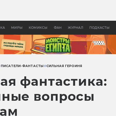
 фильмы смотреть в
Как создавались «Страшил
те 2026? В мире —
фильм, без которого не б
липсис, в России —
бы «Властелина колец»
ие комедии
УКА
МИРЫ
КОМИКСЫ
ФАН
ЖУРНАЛ
ПОДКАСТЫ
#
ПИСАТЕЛИ-ФАНТАСТЫ
#
СИЛЬНАЯ ГЕРОИНЯ
ая фантастика:
нные вопросы
цам