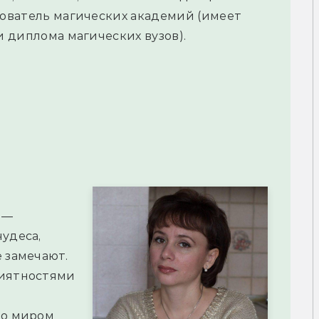
ователь магических академий (имеет
и диплома магических вузов).
 —
удеса,
 замечают.
риятностями
то миром