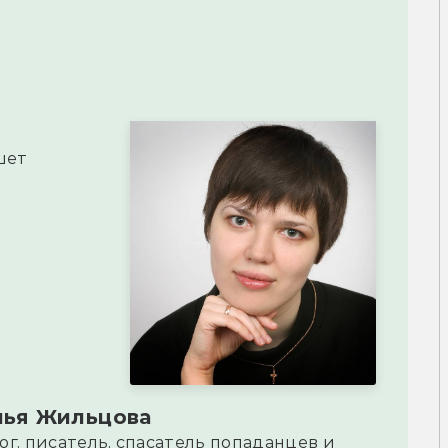
шет
лья Жильцова
ог, писатель, спасатель попаданцев и