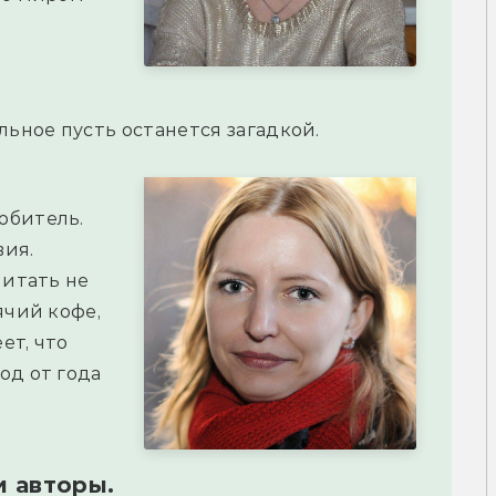
льное пусть останется загадкой.
юбитель.
вия.
читать не
ячий кофе,
ет, что
од от года
и авторы.