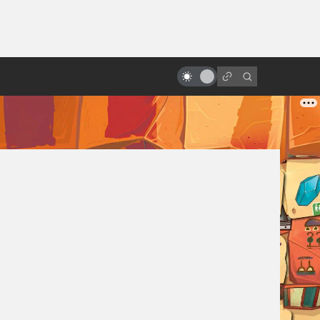
ы»:
«Охота на Голлума»: всё что
ыло
известно. Сюжет, съёмки, дата
выхода и что рассказал
Гэндальф