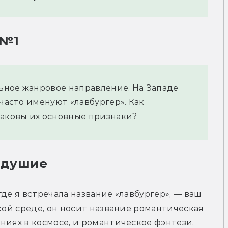
 №1
ьное жанровое направление. На Западе
 часто именуют «лавбургер». Как
каковы их основные признаки?
одушие
де я встречала название «лавбургер», — ваш 
кой среде, он носит название романтическая 
ниях в космосе, и романтическое фэнтези, 