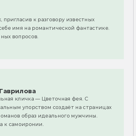
, пригласив к разговору известных
себе имя на романтической фантастике.
ных вопросов.
 Гаврилова
ьная кличка — Цветочная фея. С
альным упорством создаёт на страницах
романов образ идеального мужчины.
а к самоиронии.