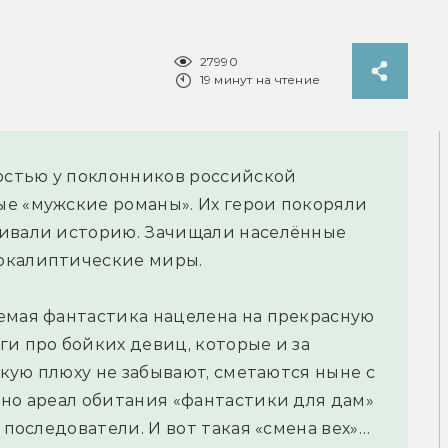
27990
19 минут на чтение
стью у поклонников российской
е «мужские романы». Их герои покоряли
аивали историю. Зачищали населённые
окалиптические миры.
емая фантастика нацелена на прекрасную
ги про бойких девиц, которые и за
онкую плюху не забывают, сметаются ныне с
вно ареал обитания «фантастики для дам»
 последователи. И вот такая «смена вех»…