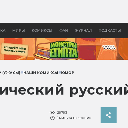
 фильмы смотреть в
Как создавались «Страшил
те 2026? В мире —
фильм, без которого не б
липсис, в России —
бы «Властелина колец»
ие комедии
УКА
МИРЫ
КОМИКСЫ
ФАН
ЖУРНАЛ
ПОДКАСТЫ
 (УЖАСЫ)
#
НАШИ КОМИКСЫ
#
ЮМОР
нический русски
29793
1 минута на чтение