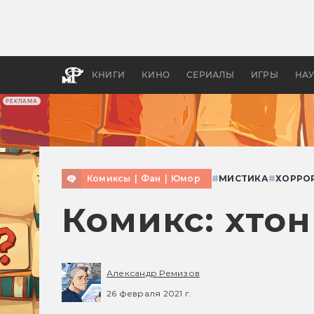
Какие
авгус
апока
детск
КНИГИ
КИНО
СЕРИАЛЫ
ИГРЫ
НА
РЕКЛАМА
Комиксы
|
Фан
|
Юмор
#
МИСТИКА
#
ХОРРОР
Комикс: хто
Александр Ремизов
26 февраля 2021 г.