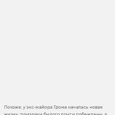
Похоже, у экс-майора Грома началась новая 
жизнь: призраки былого почти побеждены, а 