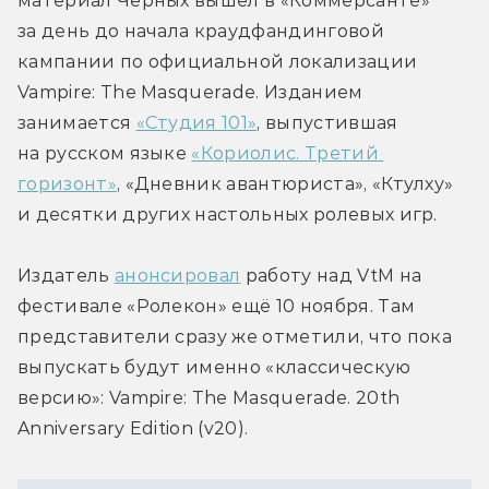
материал Черных вышел в «Коммерсанте» 
за день до начала краудфандинговой 
кампании по официальной локализации 
Vampire: The Masquerade. Изданием 
занимается 
«Студия 101»
, выпустившая 
на русском языке 
«Кориолис. Третий 
горизонт»
, «Дневник авантюриста», «Ктулху» 
и десятки других настольных ролевых игр. 
Издатель 
анонсировал
 работу над VtM на 
фестивале «Ролекон» ещё 10 ноября. Там 
представители сразу же отметили, что пока 
выпускать будут именно «классическую 
версию»: Vampire: The Masquerade. 20th 
Anniversary Edition (v20).