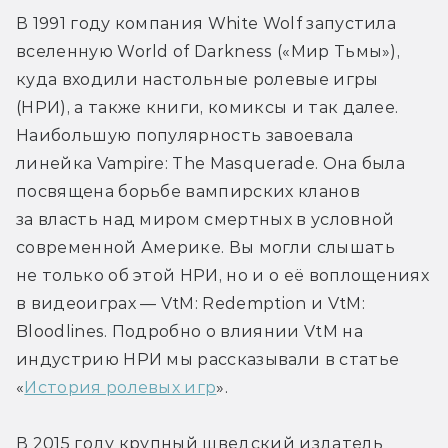
В 1991 году компания White Wolf запустила 
вселенную World of Darkness («Мир Тьмы»), 
куда входили настольные ролевые игры 
(НРИ), а также книги, комиксы и так далее. 
Наибольшую популярность завоевала 
линейка Vampire: The Masquerade. Она была 
посвящена борьбе вампирских кланов 
за власть над миром смертных в условной 
современной Америке. Вы могли слышать 
не только об этой НРИ, но и о её воплощениях 
в видеоиграх — VtM: Redemption и VtM: 
Bloodlines. Подробно о влиянии VtM на 
индустрию НРИ мы рассказывали в статье 
«
История ролевых игр
». 
В 2015 году крупный шведский издатель 