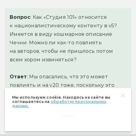
Вопрос
: Как «Студия 101» относится
к националистическому контенту в v5?
Имеется в виду кошмарное описание
Чечни. Можно ли как-то повлиять
на авторов, чтобы не пришлось потом
всем хором извиняться?
Ответ
: Мы опасались, что это может
повлиять и на v20 тоже, поскольку это
тоже «Мир Тьмы». Мы связались с главой
Мы используем cookie. Находясь на сайте вы
соглашаетесь на
обработку персональных
по маркетингу и главой линейки
данных.
«Вампиры. Маскарад». Помимо меня это
Принять
сделали несколько глав комьюнити
по Восточной Европе. На данный момент