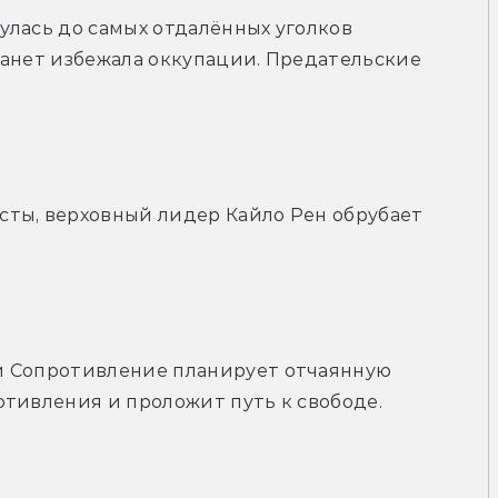
лась до самых отдалённых уголков 
анет избежала оккупации. Предательские 
ты, верховный лидер Кайло Рен обрубает 
.
й Сопротивление планирует отчаянную 
отивления и проложит путь к свободе.