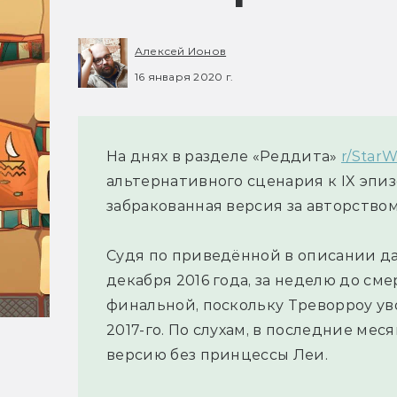
Алексей Ионов
16 января 2020 г.
На днях в разделе «Реддита»
r/Star
альтернативного сценария к IX эпи
забракованная версия за авторство
Судя по приведённой в описании дат
декабря 2016 года, за неделю до см
финальной, поскольку Треворроу ув
2017-го. По слухам, в последние ме
версию без принцессы Леи.