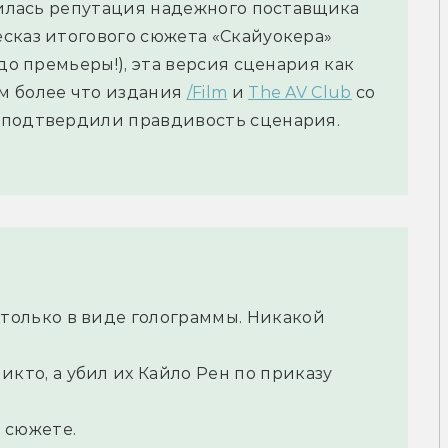
епилась репутация надежного поставщика
сказ итогового сюжета «Скайуокера»
до премьеры!), эта версия сценария как
м более что издания
/Film
и
The AV Club
со
 подтвердили правдивость сценария.
только в виде голограммы. Никакой
кто, а убил их Кайло Рен по приказу
 сюжете.