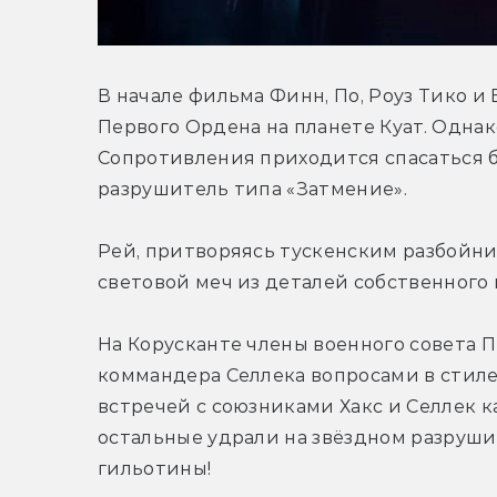
В начале фильма Финн, По, Роуз Тико и
Первого Ордена на планете Куат. Однако
Сопротивления приходится спасаться б
разрушитель типа «Затмение».
Рей, притворяясь тускенским разбойни
световой меч из деталей собственного 
На Корусканте члены военного совета П
коммандера Селлека вопросами в стиле:
встречей с союзниками Хакс и Селлек ка
остальные удрали на звёздном разрушите
гильотины!