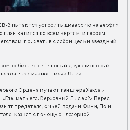
 BB-8 пытаются устроить диверсию на верфях 
 план катится ко всем чертям, и героям 
егством, прихватив с собой целый звёздный 
ком, собирает себе новый двухклинковый 
посоха и сломанного меча Люка.
ервого Ордена мучают канцлера Хакса и 
 «Где, мать его, Верховный Лидер?» Перед 
знят предателя, с чьей подачи Финн, По и 
ле. Казнят с помощью... лазерной 