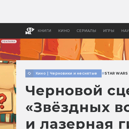
Как с
фильм
бы «В
КНИГИ
КИНО
СЕРИАЛЫ
ИГРЫ
НА
РЕКЛАМА
Кино
|
Черновики и неснятые
#
STAR WARS
Черновой сц
«Звёздных в
и лазерная 