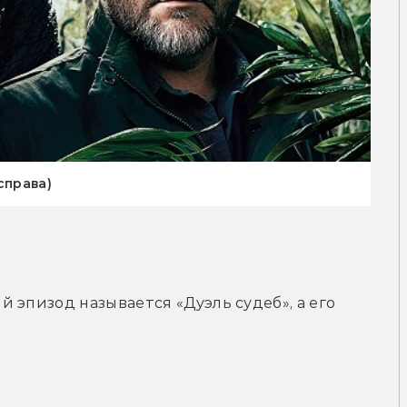
справа)
эпизод называется «Дуэль судеб», а его 