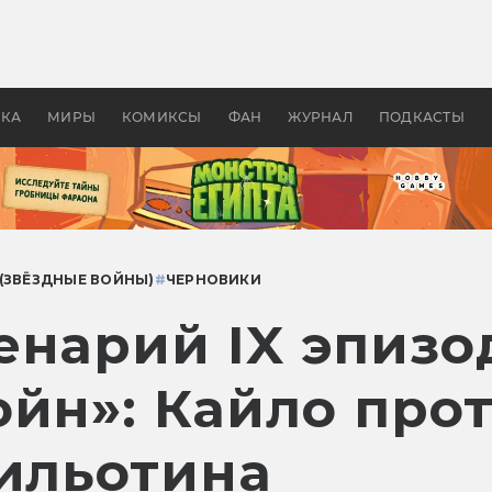
оздавались «Страшилы»:
«Одиссея» Нолана: что эт
, без которого не было
фильм сделал с Гомером и
ластелина колец»
Древней Грецией
УКА
МИРЫ
КОМИКСЫ
ФАН
ЖУРНАЛ
ПОДКАСТЫ
 (ЗВЁЗДНЫЕ ВОЙНЫ)
#
ЧЕРНОВИКИ
енарий IX эпизо
ойн»: Кайло про
гильотина