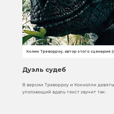
Колин Треворроу, автор этого сценария (
Дуэль судеб
В версии Треворроу и Коннолли девятый 
уползающий вдаль текст звучит так: