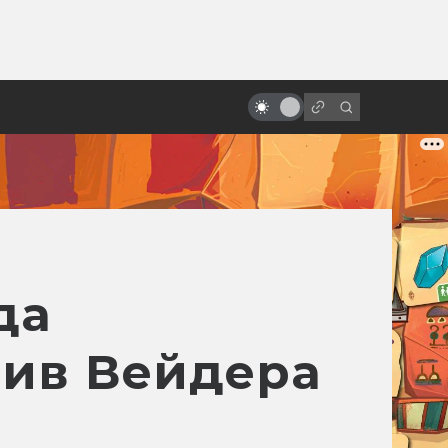
от
«Призрак в доспехах» как
идеальный киберпанк. 10
главных образов будущего
да
тив Вейдера