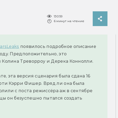
13059
6 минут на чтение
WarsLeaks
появилось подробное описание
зоду. Предположительно, это
м Колина Треворроу и Дерека Коннолли.
е, эта версия сценария была сдана 16
ерти Кэрри Фишер. Вряд ли она была
олили с поста режиссёра аж в сентябре
сяцы он безуспешно пытался создать