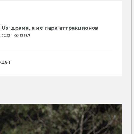
 Us: драма, а не парк аттракционов
3.2023
53387
удет