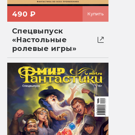
490 ₽
Купить
Спецвыпуск
«Настольные
ролевые игры»