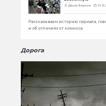
Денис Варков
01.12
Рассказываем историю сериала, говор
и об отличиях от комикса.
Дорога