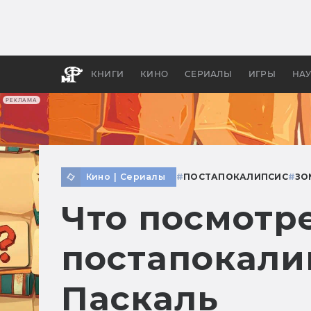
Как с
фильм
бы «В
КНИГИ
КИНО
СЕРИАЛЫ
ИГРЫ
НА
РЕКЛАМА
Кино
|
Сериалы
#
ПОСТАПОКАЛИПСИС
#
ЗО
Что посмотре
постапокали
Паскаль