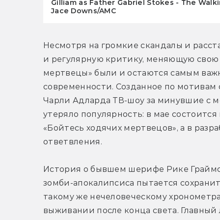
Gilliam as Father Gabriel Stokes - The Walki
Jace Downs/AMC
Несмотря на громкие скандалы и расста
и регулярную критику, меняющую свою и
мертвецы» были и остаются самым важ
современности. Созданное по мотивам
Чарли Адларда ТВ-шоу за минувшие с м
утеряло популярность: в мае состоится
«Бойтесь ходячих мертвецов», а в разр
ответвления. 
История о бывшем шерифе Рике Граймсе
зомби-апокалипсиса пытается сохранит
такому же нечеловеческому хронометра
выживании после конца света. Главный 