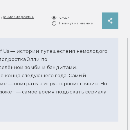
,
Денис Старостин
37547
11 минут на чтение
of Us — истории путешествия немолодого
подростка Элли по
селённой зомби и бандитами.
е конца следующего года. Самый
ие — поиграть в игру-первоисточник. Но
сюжет — самое время подыскать сериалу