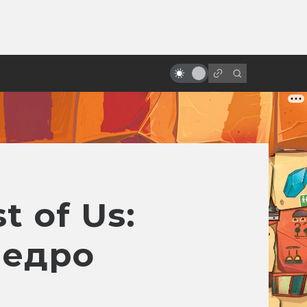
от
«Алиса в Стране чудес» и её
адаптации: всё страньше и
страньше!
t of Us:
Педро