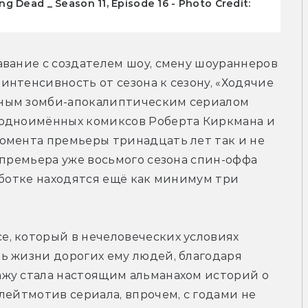
ng Dead _ Season 11, Episode 16 - Photo Credit:
вание с создателем шоу, смену шоураннеров 
нтенсивность от сезона к сезону, «Ходячие 
ным зомби-апокалиптическим сериалом 
 одноимённых комиксов Роберта Киркмана и 
омента премьеры тринадцать лет так и не 
 премьера уже восьмого сезона спин-оффа 
аботке находятся ещё как минимум три 
, который в нечеловеческих условиях 
ь жизни дорогих ему людей, благодаря 
жу стала настоящим альманахом историй о 
лейтмотив сериала, впрочем, с годами не 