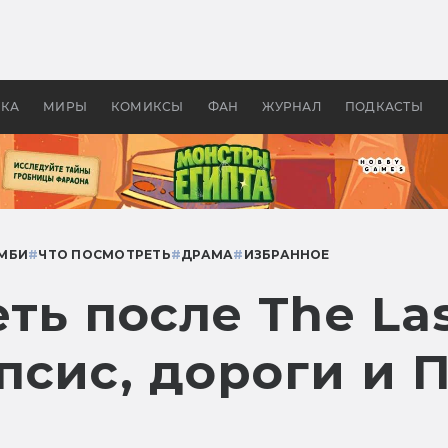
оздавались «Страшилы»:
«Одиссея» Нолана: что эт
, без которого не было
фильм сделал с Гомером и
ластелина колец»
Древней Грецией
УКА
МИРЫ
КОМИКСЫ
ФАН
ЖУРНАЛ
ПОДКАСТЫ
МБИ
#
ЧТО ПОСМОТРЕТЬ
#
ДРАМА
#
ИЗБРАННОЕ
ть после The Las
псис, дороги и 