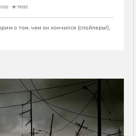
.2022
78132
им о том, чем он кончился (спойлеры!), 