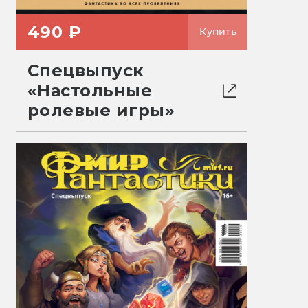
490 ₽
Купить
Спецвыпуск
«Настольные
ролевые игры»