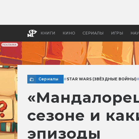
Как с
фильм
бы «В
КНИГИ
КИНО
СЕРИАЛЫ
ИГРЫ
НА
РЕКЛАМА
Сериалы
#
STAR WARS (ЗВЁЗДНЫЕ ВОЙНЫ)
«Мандалорец»
сезоне и ка
эпизоды