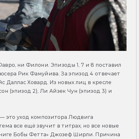
авро, ни Филони. Эпизоды 1, 7 и 8 поставил 
ера Рик Фамуйива. За эпизод 4 отвечает 
с Даллас Ховард. Из новых лиц в кресле 
 (эпизод 2), Ли Айзек Чун (эпизод 3) и 
 — это уход композитора Людвига 
ема все ещё звучит в титрах, но все новые 
ниге Бобы Фетта» Джозеф Ширли. Причина 