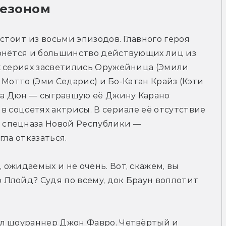
сезоном
стоит из восьми эпизодов. Главного героя 
рнётся и большинство действующих лиц из 
х сериях засветились Оружейница (Эмили 
и Мотто (Эми Седарис) и Бо-Катан Крайз (Кэти 
ра Дюн — сыгравшую её Джину Карано 
в соцсетях актрисы. В сериале её отсутствие 
спецназа Новой Республики — 
гла отказаться.
ожидаемых и не очень. Вот, скажем, вы 
 Ллойд? Судя по всему, док Браун воплотит 
л шоураннер Джон Фавро. Четвёртый и 