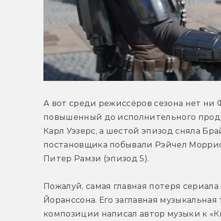
А вот среди режиссёров сезона нет ни Ф
повышенный до исполнительного продюс
Карл Уэзерс, а шестой эпизод сняла Брай
постановщика побывали Рэйчел Моррисон
Питер Рамзи (эпизод 5).
Пожалуй, самая главная потеря сериала
Йоранссона. Его заглавная музыкальная т
композиции написал автор музыки к «К