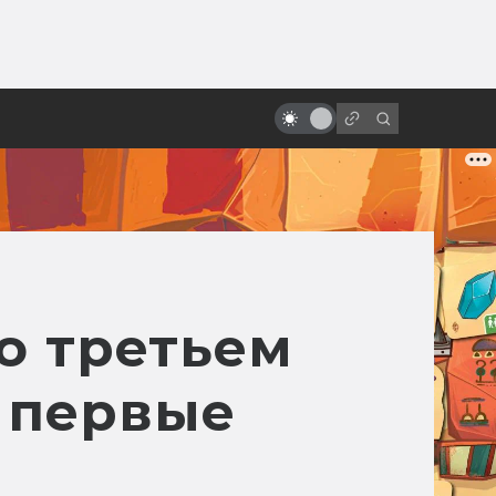
от
«Ворон» с Брендоном Ли:
мрачная история готического
боевика
о третьем
 первые