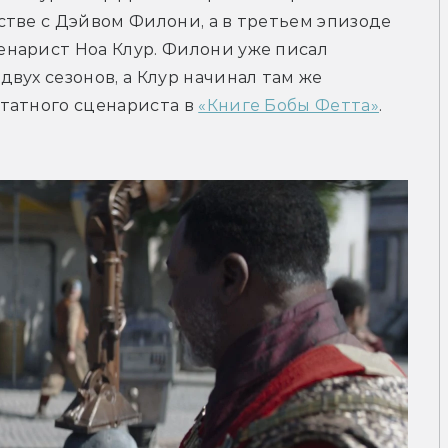
тве с Дэйвом Филони, а в третьем эпизоде 
нарист Ноа Клур. Филони уже писал 
вух сезонов, а Клур начинал там же 
татного сценариста в 
«Книге Бобы Фетта»
.