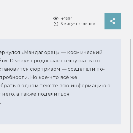
44894
5 минут на чтение
вернулся «Мандалорец» — космический
н». Disney+ продолжает выпускать по
 становится сюрпризом — создатели по-
дробности. Но кое-что всё же
обрать в одном тексте всю информацию о
 него, а также поделиться
.