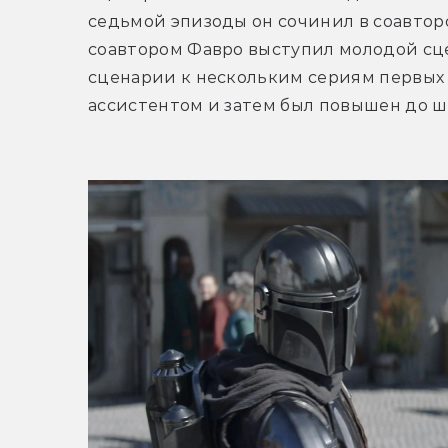
седьмой эпизоды он сочинил в соавторс
соавтором Фавро выступил молодой сце
сценарии к нескольким сериям первых д
ассистентом и затем был повышен до ш