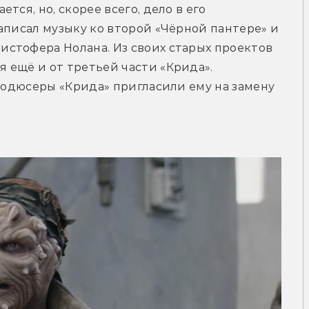
ся, но, скорее всего, дело в его 
аписал музыку ко второй «Чёрной пантере» и 
стофера Нолана. Из своих старых проектов 
ещё и от третьей части «Крида». 
продюсеры «Крида» пригласили ему на замену 