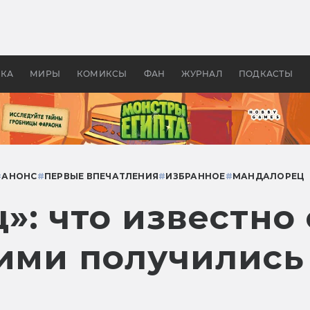
оздавались «Страшилы»:
«Одиссея» Нолана: что эт
, без которого не было
фильм сделал с Гомером и
ластелина колец»
Древней Грецией
УКА
МИРЫ
КОМИКСЫ
ФАН
ЖУРНАЛ
ПОДКАСТЫ
#
АНОНС
#
ПЕРВЫЕ ВПЕЧАТЛЕНИЯ
#
ИЗБРАННОЕ
#
МАНДАЛОРЕЦ
: что известно 
кими получились