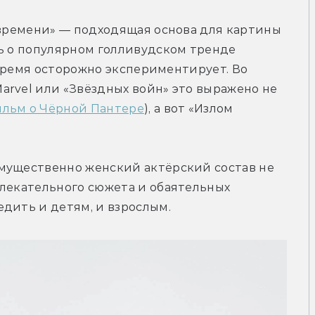
 времени» — подходящая основа для картины 
ь о популярном голливудском тренде 
е время осторожно экспериментирует. Во 
rvel или «Звёздных войн» это выражено не 
льм о Чёрной Пантере
), а вот «Излом 
мущественно женский актёрский состав не 
лекательного сюжета и обаятельных 
дить и детям, и взрослым.