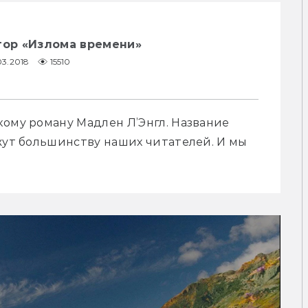
тор «Излома времени»
03.2018
15510
ому роману Мадлен Л’Энгл. Название 
жут большинству наших читателей. И мы 