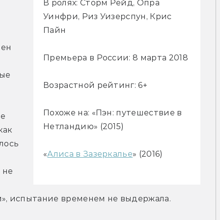
В ролях: Сторм Рейд, Опра
Уинфри, Риз Уизерспун, Крис
Пайн
ен 
Премьера в России: 8 марта 2018
 
ые 
Возрастной рейтинг: 6+
Похоже на: «Пэн: путешествие в
е 
Нетландию» (2015)
ак 
лось 
«
Алиса в Зазеркалье
» (2016)
не 
и», испытание временем не выдержала.