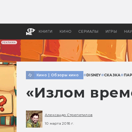
Как с
фильм
бы «В
КНИГИ
КИНО
СЕРИАЛЫ
ИГРЫ
НА
РЕКЛАМА
Кино
|
Обзоры кино
#
DISNEY
#
СКАЗКА
#
ПА
«Излом време
Александр Стрепетилов
10 марта 2018 г.