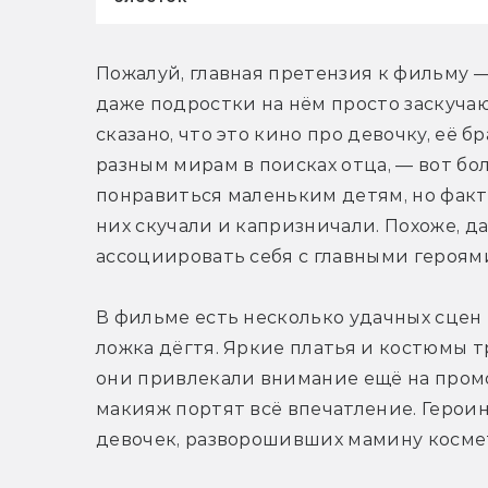
Пожалуй, главная претензия к фильму —
даже подростки на нём просто заскучаю
сказано, что это кино про девочку, её б
разным мирам в поисках отца, — вот бол
понравиться маленьким детям, но факти
них скучали и капризничали. Похоже, 
ассоциировать себя с главными героям
В фильме есть несколько удачных сцен 
ложка дёгтя. Яркие платья и костюмы т
они привлекали внимание ещё на промо
макияж портят всё впечатление. Героин
девочек, разворошивших мамину косме