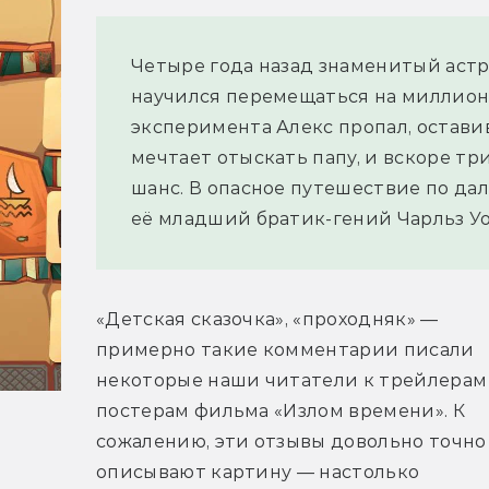
Четыре года назад знаменитый аст
научился перемещаться на миллионы 
эксперимента Алекс пропал, оставив
мечтает отыскать папу, и вскоре т
шанс. В опасное путешествие по да
её младший братик-гений Чарльз Уо
«Детская сказочка», «проходняк» — 
примерно такие комментарии писали 
некоторые наши читатели к трейлерам 
постерам фильма «Излом времени». К 
сожалению, эти отзывы довольно точно 
описывают картину — настолько 