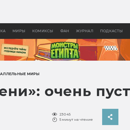
оздавались «Страшилы»:
«Одиссея» Нолана: что эт
, без которого не было
фильм сделал с Гомером и
ластелина колец»
Древней Грецией
УКА
МИРЫ
КОМИКСЫ
ФАН
ЖУРНАЛ
ПОДКАСТЫ
РАЛЛЕЛЬНЫЕ МИРЫ
ни»: очень пуст
23045
5 минут на чтение