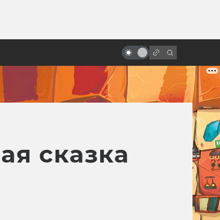
от
Экранизации Толкина, забытые и
неснятые
ая сказка