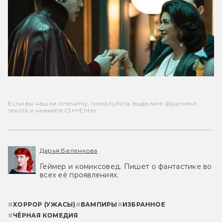
Если вы нашли опечатку, пожалуйста, выделите фрагмент
текста и нажмите Ctrl+Enter.
Дарья Беленкова
Геймер и комиксовед. Пишет о фантастике во
всех её проявлениях.
#
ХОРРОР (УЖАСЫ)
#
ВАМПИРЫ
#
ИЗБРАННОЕ
#
ЧЁРНАЯ КОМЕДИЯ