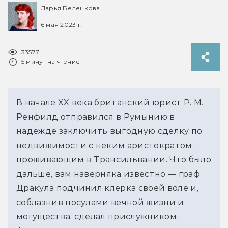
Дарья Беленкова
6 мая 2023 г.
33577
5 минут на чтение
В начале XX века британский юрист Р. М.
Ренфилд отправился в Румынию в
надежде заключить выгодную сделку по
недвижимости с неким аристократом,
проживающим в Трансильвании. Что было
дальше, вам наверняка известно — граф
Дракула подчинил клерка своей воле и,
соблазнив посулами вечной жизни и
могущества, сделал прислужником-