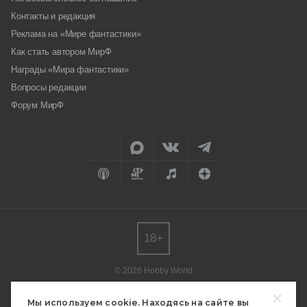
Контакты и редакция
Реклама на «Мире фантастики»
Как стать автором МирФ
Награды «Мира фантастики»
Вопросы редакции
Форум МирФ
18+
© 2026 Hobby World
Любое использование материалов допускается только с согласия
редакции.
Мы используем cookie. Находясь на сайте вы