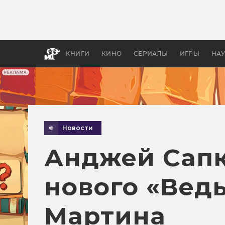
Какие
авгус
апока
детск
КНИГИ
КИНО
СЕРИАЛЫ
ИГРЫ
НА
РЕКЛАМА
Новости
Анджей Сапк
нового «Вед
Мартина