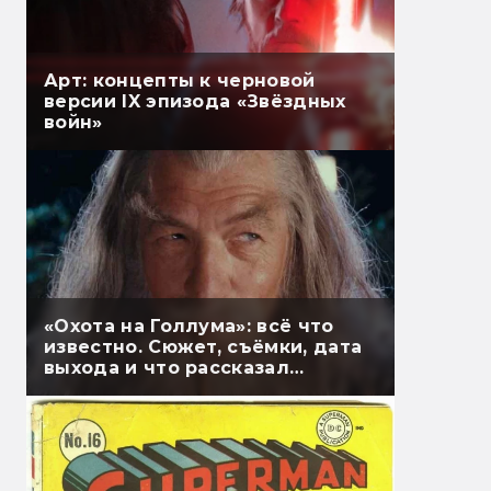
Арт: концепты к черновой
версии IX эпизода «Звёздных
войн»
«Охота на Голлума»: всё что
известно. Сюжет, съёмки, дата
выхода и что рассказал
Гэндальф