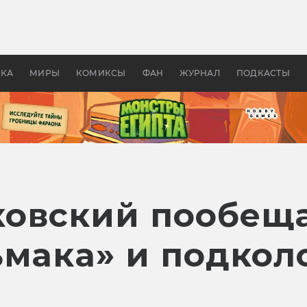
 фильмы смотреть в
Как создавались «Страшил
те 2026? В мире —
фильм, без которого не б
липсис, в России —
бы «Властелина колец»
ие комедии
УКА
МИРЫ
КОМИКСЫ
ФАН
ЖУРНАЛ
ПОДКАСТЫ
овский пообеща
ьмака» и подко