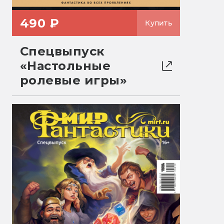
490 ₽
Купить
Спецвыпуск
«Настольные
ролевые игры»