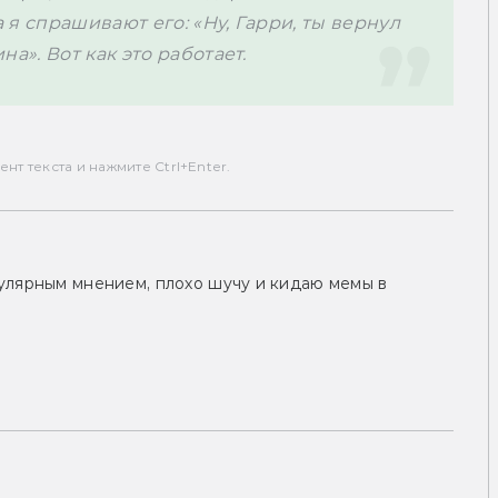
а я спрашивают его: «Ну, Гарри, ты вернул 
на». Вот как это работает. 
т текста и нажмите Ctrl+Enter.
улярным мнением, плохо шучу и кидаю мемы в