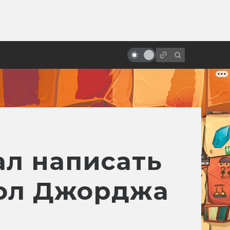
ы»:
ыло
Мультфильмы по Киру Булычёву:
Алиса, «Перевал» и другие
л написать
лол Джорджа