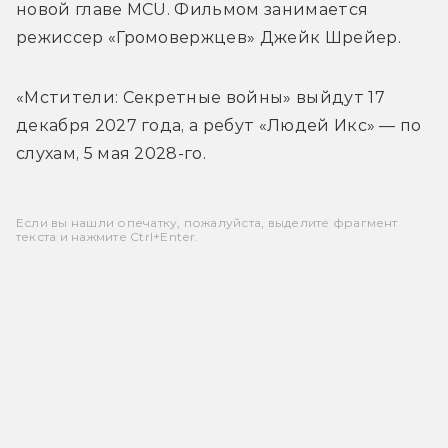
новой главе MCU. Фильмом занимается 
режиссер 
«Громовержцев» Джейк Шрейер. 
«Мстители: Секретные войны» выйдут 17 
декабря 2027 года, а ребут «Людей Икс» — по 
слухам, 5 мая 2028-го.
Если вы нашли опечатку, пожалуйста, выделите фрагмент
текста и нажмите Ctrl+Enter.