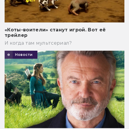
«Коты-воители» станут игрой. Вот её
трейлер
И когда там мультсериал?
Новости