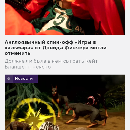
Англоязычный спин-офф «Игры в
кальмара» от Дэвида Финчера могли
отменить
Должна ли была в нем сыграть Кейт
Бланшетт, неясно.
Новости