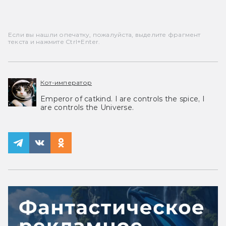
Если вы нашли опечатку, пожалуйста, выделите фрагмент
текста и нажмите Ctrl+Enter.
Кот-император
Emperor of catkind. I are controls the spice, I
are controls the Universe.