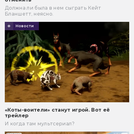
Должна ли была в нем сыграть Кейт
Бланшетт, неясно.
Новости
«Коты-воители» станут игрой. Вот её
трейлер
И когда там мультсериал?