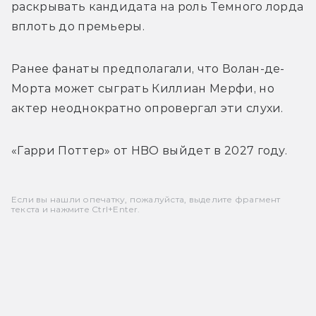
раскрывать кандидата на роль Темного лорда 
вплоть до премьеры.
Ранее фанаты предполагали, что Волан-де-
Морта может сыграть Киллиан Мерфи, но 
актер неоднократно опровергал эти слухи.
«Гарри Поттер» от HBO выйдет в 2027 году.
Если вы нашли опечатку, пожалуйста, выделите фрагмент
текста и нажмите Ctrl+Enter.