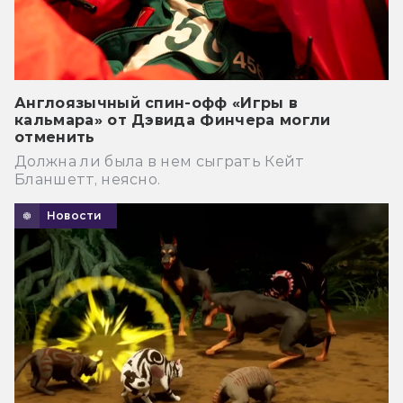
Англоязычный спин-офф «Игры в
кальмара» от Дэвида Финчера могли
отменить
Должна ли была в нем сыграть Кейт
Бланшетт, неясно.
Новости