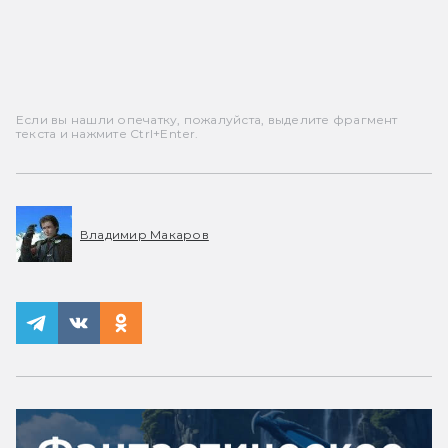
Если вы нашли опечатку, пожалуйста, выделите фрагмент
текста и нажмите Ctrl+Enter.
Владимир Макаров