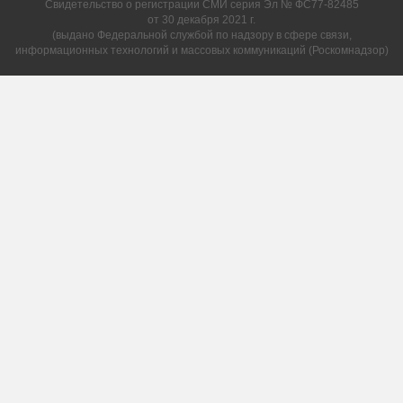
Свидетельство о регистрации СМИ серия Эл № ФС77-82485
от 30 декабря 2021 г.
(выдано Федеральной службой по надзору в сфере связи,
информационных технологий и массовых коммуникаций (Роскомнадзор)