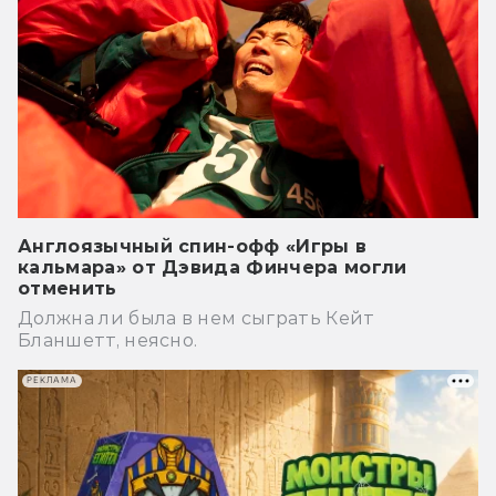
Англоязычный спин-офф «Игры в
кальмара» от Дэвида Финчера могли
отменить
Должна ли была в нем сыграть Кейт
Бланшетт, неясно.
РЕКЛАМА