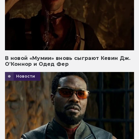
В новой «Мумии» вновь сыграют Кевин Дж.
О’Коннор и Одед Фер
Новости