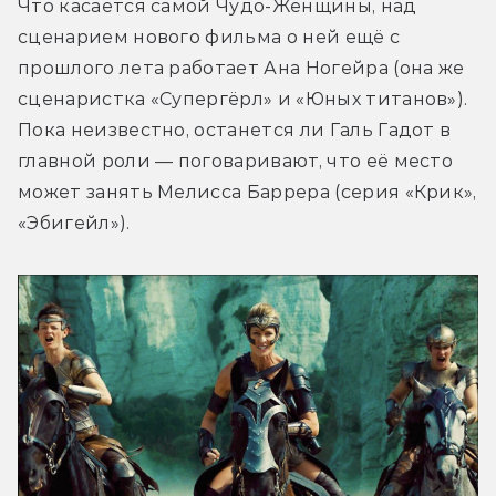
Что касается самой Чудо-Женщины, над 
сценарием нового фильма о ней ещё с 
прошлого лета работает Ана Ногейра (она же 
сценаристка «Супергёрл» и «Юных титанов»). 
Пока неизвестно, останется ли Галь Гадот в 
главной роли — поговаривают, что её место 
может занять Мелисса Баррера (серия «Крик», 
«Эбигейл»).