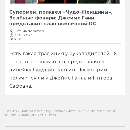
Супермен, приквел «Чудо-Женщины»,
Зелёные фонари: Джеймс Ганн
представил план вселенной DC
Кот-император
31.01.2023
7185
Есть такая традиция у руководителей DC 
— раз в несколько лет представлять 
линейку будущих картин. Посмотрим, 
получится ли у Джеймс Ганна и Питера 
Сафрана. 
Если вы нашли опечатку, пожалуйста, выделите фрагмент
текста и нажмите Ctrl+Enter.