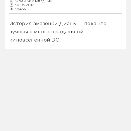
Юлий Ким младший
30.05.2017
30456
История амазонки Дианы — пока что 
лучшая в многострадальной 
киновселенной DC.