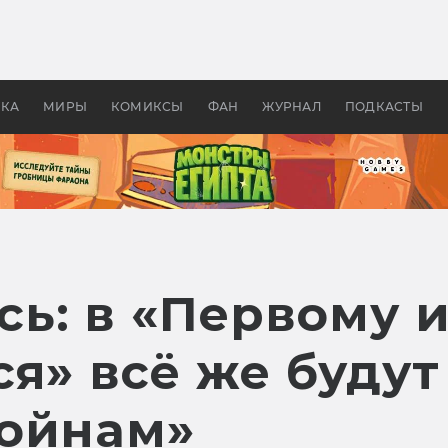
 фильмы смотреть в
Как создавались «Страшил
те 2026? В мире —
фильм, без которого не б
липсис, в России —
бы «Властелина колец»
ие комедии
УКА
МИРЫ
КОМИКСЫ
ФАН
ЖУРНАЛ
ПОДКАСТЫ
ь: в «Первому 
я» всё же будут
ойнам»