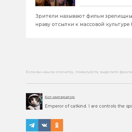
Зрители называют фильм зрелищным
нраву отсылки к массовой культуре 
Если вы нашли опечатку, пожалуйста, выделите фрагмен
Кот-император
Emperor of catkind. I are controls the spi