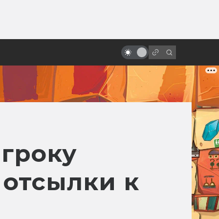
ы»:
ыло
«Пятый элемент»: от безумной
идеи к безумному фильму
игроку
 отсылки к