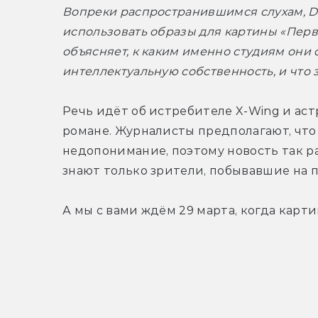
Вопреки распространившимся слухам, Di
использовать образы для картины «Перво
объясняет, к каким именно студиям они 
интеллектуальную собственность, и что з
Речь идёт об истребителе X-Wing и аст
романе. Журналисты предполагают, что
недопонимание, поэтому новость так раз
знают только зрители, побывавшие на 
А мы с вами ждём 29 марта, когда карт