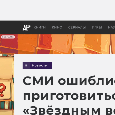
Какие
авгус
апока
детск
КНИГИ
КИНО
СЕРИАЛЫ
ИГРЫ
НА
РЕКЛАМА
Новости
СМИ ошиблис
приготовитьс
«Звёздным в