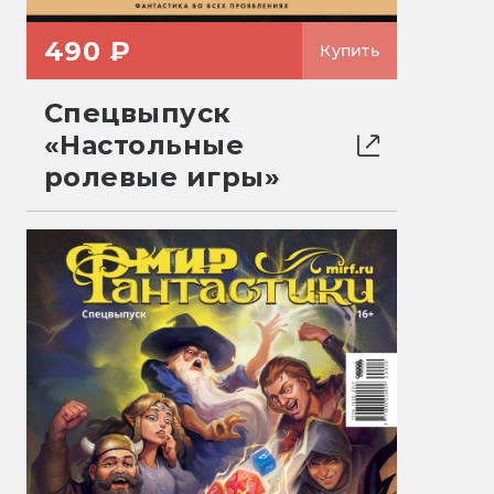
490 ₽
Купить
Спецвыпуск
«Настольные
ролевые игры»