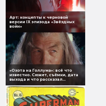
Арт: концепты к черновой
версии IX эпизода «Звёздных
войн»
«Охота на Голлума»: всё что
известно. Сюжет, съёмки, дата
выхода и что рассказал
Гэндальф