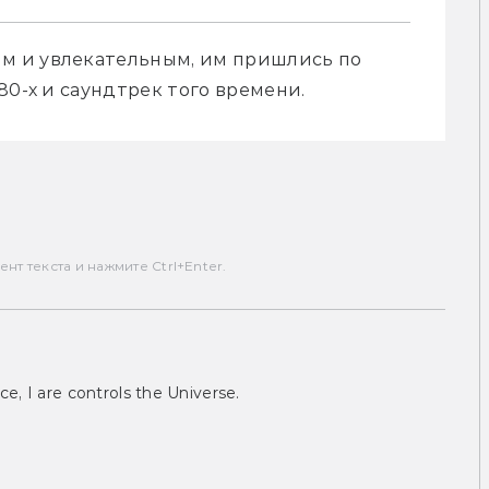
 и увлекательным, им пришлись по 
80-х и саундтрек того времени. 
т текста и нажмите Ctrl+Enter.
ce, I are controls the Universe.