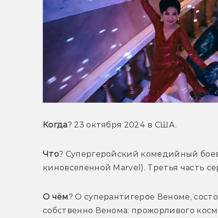
Когда
? 23 октября 2024 в США.
Что
? Супергеройский комедийный боеви
киновселенной Marvel). Третья часть с
О чём
? О суперантигерое Веноме, сост
собственно Венома: прожорливого косм