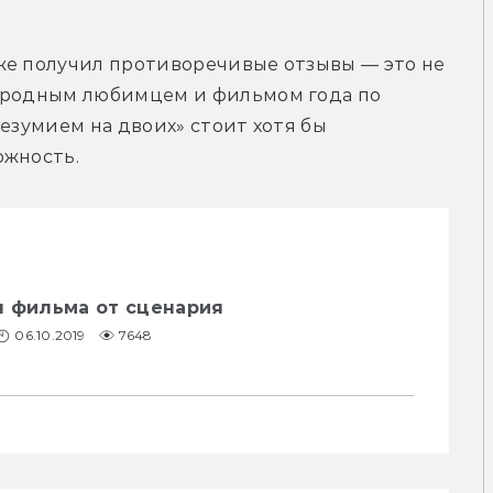
же получил противоречивые отзывы — это не 
ародным любимцем и фильмом года по 
езумием на двоих» стоит хотя бы 
ожность.
я фильма от сценария
06.10.2019
7648