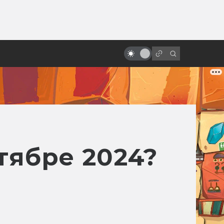
ы»:
ыло
5 лучших фильмов о вампирах
тябре 2024?