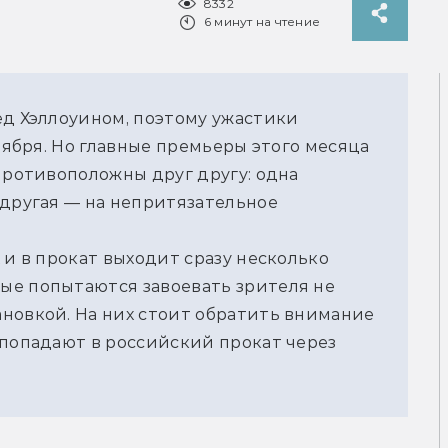
8332
6 минут на чтение
д Хэллоуином, поэтому ужастики 
тября. Но главные премьеры этого месяца 
противоположны друг другу: одна 
другая — на непритязательное 
 и в прокат выходит сразу несколько 
е попытаются завоевать зрителя не 
новкой. На них стоит обратить внимание 
попадают в российский прокат через 