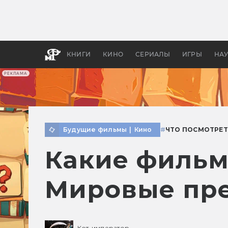
Какие
авгус
апока
детск
КНИГИ
КИНО
СЕРИАЛЫ
ИГРЫ
НА
РЕКЛАМА
Будущие фильмы
|
Кино
#
ЧТО ПОСМОТРЕТ
Какие фильм
Мировые пр
Кот-император