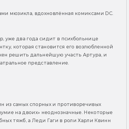
ами мюзикла, вдохновлённая комиксами DC. 
р, уже два года сидит в психбольнице 
нтку, которая становится его возлюбленной 
жен решить дальнейшую участь Артура, и 
атральное представление.
рейлер
дин из самых спорных и противоречивых 
зумие на двоих» неоднозначные. Некоторые 
ных тяжб, а Леди Гаги в роли Харли Квинн 