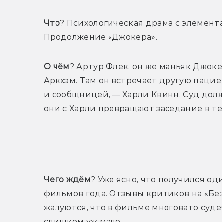
Что
? Психологическая драма с элемент
Продолжение «Джокера».
О чём
? Артур Флек, он же маньяк Джоке
Аркхэм. Там он встречает другую пацие
и сообщницей, — Харли Квинн. Суд дол
они с 
Харли 
превращают заседание в те
Т
Чего ждём
? Уже ясно, что получился о
фильмов года. Отзывы критиков на «Бе
жалуются, что в фильме многовато судеб
слишком уж мало. 