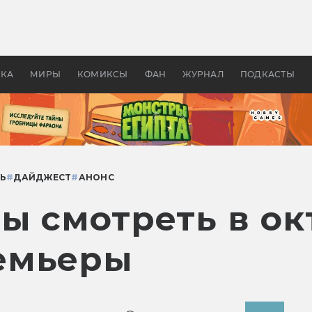
 фильмы смотреть в
Как создавались «Страшил
те 2026? В мире —
фильм, без которого не б
липсис, в России —
бы «Властелина колец»
ие комедии
УКА
МИРЫ
КОМИКСЫ
ФАН
ЖУРНАЛ
ПОДКАСТЫ
Ь
#
ДАЙДЖЕСТ
#
АНОНС
ы смотреть в ок
емьеры