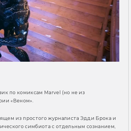
к по комиксам Marvel (но не из 
ерии «Веном».
оящем из простого журналиста Эдди Брока и 
ического симбиота с отдельным сознанием, 