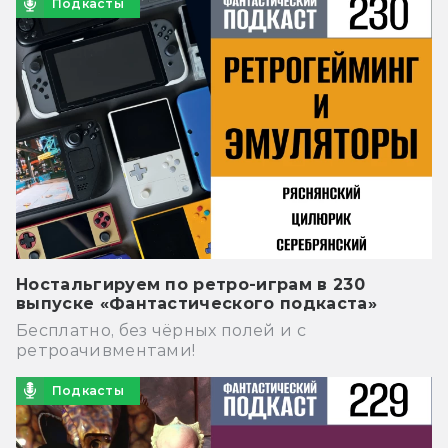
Подкасты
Ностальгируем по ретро-играм в 230
выпуске «Фантастического подкаста»
Бесплатно, без чёрных полей и с
ретроачивментами!
Подкасты