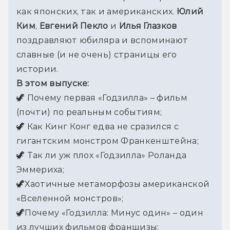
как японских, так и американских. 
Юлий 
Ким
, 
Евгений Пекло
 и 
Илья Глазков
поздравляют юбиляра и вспоминают 
славные (и не очень) страницы его 
истории.
В этом выпуске:
🦖 Почему первая «Годзилла» – фильм 
(почти) по реальным событиям;
🦖 Как Кинг Конг едва не сразился с 
гигантским монстром Франкенштейна;
🦖 Так ли уж плох «Годзилла» Роланда 
Эммериха;
🦖Хаотичные метаморфозы американской 
«Вселенной монстров»;
🦖Почему «Годзилла: Минус один» – один 
из лучших фильмов франшизы;