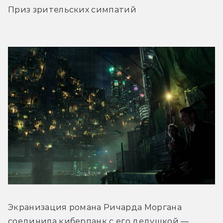
Приз зрительских симпатий
Экранизация романа Ричарда Моргана 
соединила киберпанк с его дедушкой — 