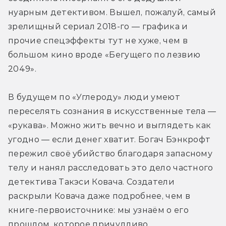
нуарным детективом. Вышел, пожалуй, самый 
зрелищный сериал 2018-го — графика и 
прочие спецэффекты тут не хуже, чем в 
большом кино вроде «Бегущего по лезвию 
2049».
В будущем по «Углероду» люди умеют 
переселять сознания в искусственные тела — 
«рукава». Можно жить вечно и выглядеть как 
угодно — если денег хватит. Богач Бэнкрофт 
пережил своё убийство благодаря запасному 
телу и нанял расследовать это дело частного 
детектива Такэси Ковача. Создатели 
раскрыли Ковача даже подробнее, чем в 
книге-первоисточнике: мы узнаём о его 
прошлом, которое причудливо 