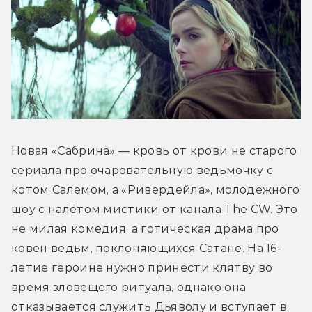
Новая «Сабрина» — кровь от крови не старого 
сериала про очаровательную ведьмочку с 
котом Салемом, а «Ривердейла», молодёжного 
шоу с налётом мистики от канала The CW. Это 
не милая комедия, а готическая драма про 
ковен ведьм, поклоняющихся Сатане. На 16-
летие героине нужно принести клятву во 
время зловещего ритуала, однако она 
отказывается служить Дьяволу и вступает в 