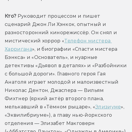
Кто?
 Руководит процессом и пишет 
сценарий Джон Ли Хэнкок, опытный и 
разносторонний кинорежиссёр. Он снял и 
мистический хоррор «
Телефон мистера 
Харригана
», и биографии «Спасти мистера 
Бэнкса» и «Основатель», и нуарные 
детективы «Дьявол в деталях» и «Разбойники 
с большой дороги». Главного героя Гая 
Анатоля играет молодой и малоизвестный 
Николас Дентон, Джаспера — Вильям 
Фихтнер (яркий актёр второго плана, 
мелькавший в «Тёмном рыцаре», «
Элизиуме
», 
«Эквилибриуме»), а главу нью-йоркского 
отделения — Элизабет Макговерн 
(«Аббатство Даунтон», «Однажды в Америке»).