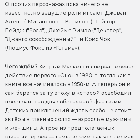
О прочих персонажах пока ничего не 
известно, но ведущие роли играют Джован 
Адепо ("Мизантроп", "Вавилон"), Тейлор 
Пейдж ("Зола"), Джеймс Римар ("Декстер", 
"Джанго освобождённый") и Крис Чок 
(Люциус Фокс из «Готэма»).
Чего ждём?
 Хитрый Мускетти сперва перенёс 
действие первого «Оно» в 1980-е, тогда как в 
книге всё начиналось в 1958-м. А теперь он и 
сам берётся за ту эпоху, в которой освободил 
пространство для собственной фантазии. 
Детских приключений ждать особо не стоит: 
актёры в главных ролях — взрослые мужчины 
и женщины. А трое из предполагаемых 
главных героев — темнокожие, так что сериал 