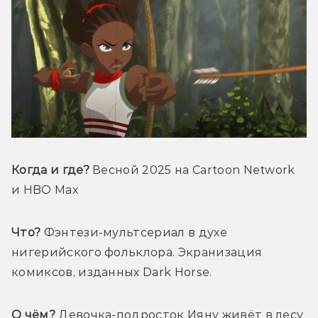
Когда и где?
 Весной 2025 на Cartoon Network 
и HBO Max
Что?
 Фэнтези-мультсериал в духе 
нигерийского фольклора. Экранизация 
комиксов, изданных Dark Horse.
О чём?
 Девочка-подросток Ияну живёт в лесу 