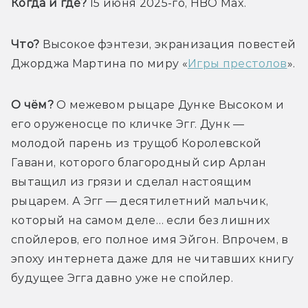
Когда и где? 
15 июня 2025-го, HBO Max.
Что?
 Высокое фэнтези, экранизация повестей 
Джорджа Мартина по миру «
Игры престолов
».
О чём?
 О межевом рыцаре Дунке Высоком и 
его оруженосце по кличке Эгг. Дунк — 
молодой парень из трущоб Королевской 
Гавани, которого благородный сир Арлан 
вытащил из грязи и сделал настоящим 
рыцарем. А Эгг — десятилетний мальчик, 
который на самом деле… если без лишних 
спойлеров, его полное имя Эйгон. Впрочем, в 
эпоху интернета даже для не читавших книгу 
будущее Эгга давно уже не спойлер.