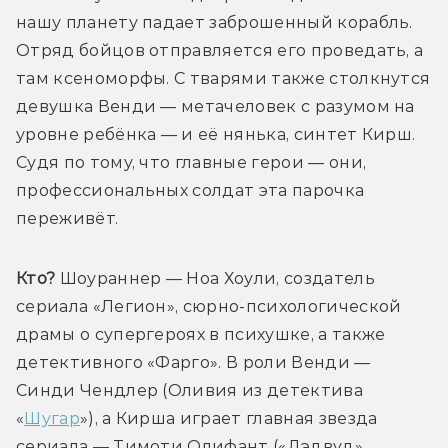
нашу планету падает заброшенный корабль. 
Отряд бойцов отправляется его проведать, а 
там ксеноморфы. С тварями также столкнутся 
девушка Венди — метачеловек с разумом на 
уровне ребёнка — и её нянька, синтет Кирш. 
Судя по тому, что главные герои — они, 
профессиональных солдат эта парочка 
переживёт.
Кто?
 Шоураннер — Ноа Хоули, создатель 
сериала «Легион», сюрно-психологической 
драмы о супергероях в психушке, а также 
детективного «Фарго». В роли Венди — 
Синди Чендлер (Оливия из детектива 
«
Шугар
»), а Кирша играет главная звезда 
сериала — Тимоти Олифант («Дэдвуд», 