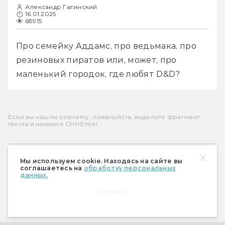
Александр Гагинский
16.01.2025
68915
Про семейку Аддамс, про ведьмака, про 
резиновых пиратов или, может, про 
маленький городок, где любят D&D?
Если вы нашли опечатку, пожалуйста, выделите фрагмент
текста и нажмите Ctrl+Enter.
Мы используем cookie. Находясь на сайте вы
Александр Гагинский
соглашаетесь на
обработку персональных
данных.
Главный редактор сайта, пишет для МирФ с
2008 года. Не гик. Писал сценарии к
Принять
комиксам Ремизова, переводил Пратчетта и
ролевые игры.