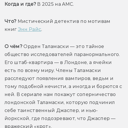
Когда и где? 
В 2025 на AMC.
Что?
 Мистический детектив по мотивам 
книг 
Энн Райс
.
О чём?
 Орден Таламаски — это тайное 
общество исследователей паранормального. 
Его штаб-квартира — в Лондоне, а ячейки 
есть по всему миру. Члены Таламаски 
расследуют появления вампиров, ведьм и 
тому подобной нечисти, а иногда и борются с 
ней. В сериале нам покажут соперничество 
лондонской Таламаски, которую подчинил 
себе таинственный Джаспер, и нью-
йоркской, где подозревают, что Джаспер — 
вражеский «крот».