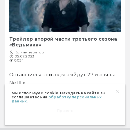
Трейлер второй части третьего сезона
«Ведьмака»
Кот-император
05.07.2023
8054
Оставшиеся эпизоды выйдут 27 июля на 
Netflix.
Мы используем cookie. Находясь на сайте вы
соглашаетесь на
обработку персональных
данных.
Принять
Чем мы заняты в тени, 5-й сезон