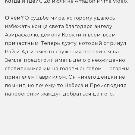
Когда и где?
 С 28 июля на Amazon Prime Video.
О чём?
 О судьбе мира, которому удалось 
избежать конца света благодаря ангелу 
Азирафаэлю, демону Кроули и всем-всем 
причастным. Теперь дуэту, который отринул 
Рай и Ад и вместо служения поселился на 
Земле, предстоит иметь дело с неожиданно 
свалившимся им на головы ангелом — старым 
приятелем Гавриилом. Он ничегошеньки не 
помнит, но почему-то Небеса и Преисподняя 
наперегонки жаждут добраться до него.
Трейлер