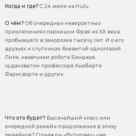
Когда и где?
 С 24 июля на Hulu.
О чём?
 Об очередных невероятных 
приключениях парнишки Фрая из XX века, 
пробывшего в заморозке тысячу лет. И о его 
друзьях и спутниках: боевитой одноглазой 
Лиле, нахальном роботе Бендере, 
чудаковатом профессоре Хьюберте 
Фарнсворте и других.
Трейлер
Что это будет?
 Высочайший класс или 
очередной ремейк-продолжение в эпоху 
ремейков? Однажды «Футураму» уже 