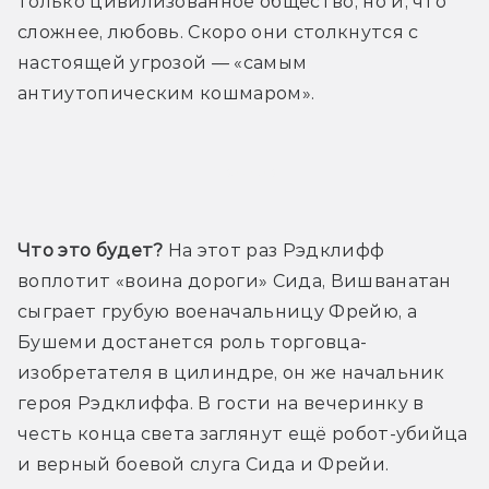
только цивилизованное общество, но и, что 
сложнее, любовь. Скоро они столкнутся с 
настоящей угрозой — «самым 
антиутопическим кошмаром».
Трейлер
Что это будет?
 На этот раз Рэдклифф 
воплотит «воина дороги» Сида, Вишванатан 
сыграет грубую военачальницу Фрейю, а 
Бушеми достанется роль торговца-
изобретателя в цилиндре, он же начальник 
героя Рэдклиффа. В гости на вечеринку в 
честь конца света заглянут ещё робот-убийца 
и верный боевой слуга Сида и Фрейи.