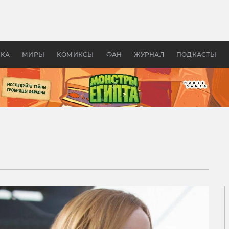
оздавались «Страшилы»:
«Одиссея» Нолана: что эт
, без которого не было
фильм сделал с Гомером и
ластелина колец»
Древней Грецией
УКА
МИРЫ
КОМИКСЫ
ФАН
ЖУРНАЛ
ПОДКАСТЫ