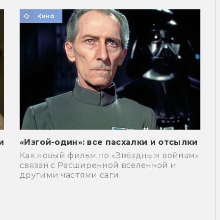
Кино
и
«Изгой-один»: все пасхалки и отсылки
Как новый фильм по «Звёздным войнам»
связан с Расширенной вселенной и
другими частями саги.