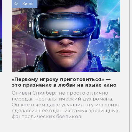
Кино
«Первому игроку приготовиться» —
это признание в любви на языке кино
Стивен Спилберг не просто отлично
передал ностальгический дух романа.
Он кое в чём даже улучшил эту историю,
сделав из неё один из самых зрелищных
фантастических боевиков.