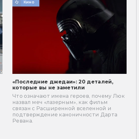
Кино
«Последние джедаи»: 20 деталей,
которые вы не заметили
Что означают имена героев, почему Люк
назвал меч «лазерным», как фильм
связан с Расширенной вселенной и
подтверждение каноничности Дарта
Ревана.