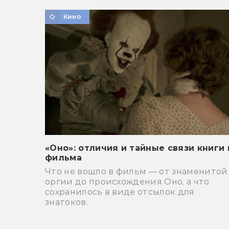
Кино
«Оно»: отличия и тайные связи книги 
фильма
Что не вошло в фильм — от знаменитой
оргии до происхождения Оно, а что
сохранилось в виде отсылок для
знатоков.