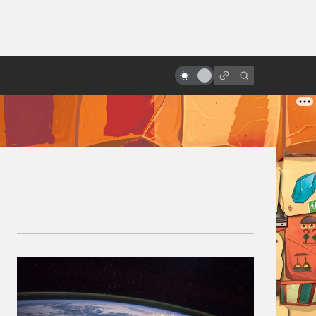
от
Неснятый фильм о Супермене с
Николасом Кейджем