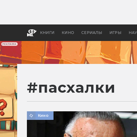
Как с
фильм
бы «В
КНИГИ
КИНО
СЕРИАЛЫ
ИГРЫ
НА
РЕКЛАМА
#
пасхалки
Кино