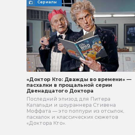
Сериалы
«Доктор Кто: Дважды во времени» —
пасхалки в прощальной серии
Двенадцатого Доктора
Последний эпизод для Питера
Капальди и шоураннера Стивена
Моффата — это поппури из отсылок,
пасхалок и классических сюжетов
«Доктора Кто».