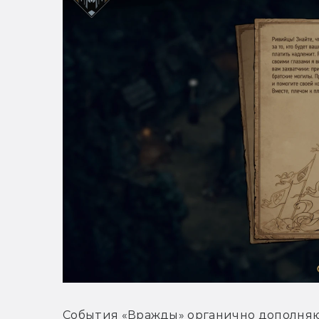
События «Вражды» органично дополняю