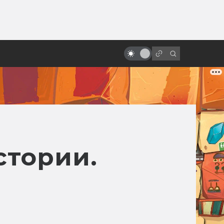
от
«Бегущий по лезвию»: история
великого фильма, который
никто не понял
стории.