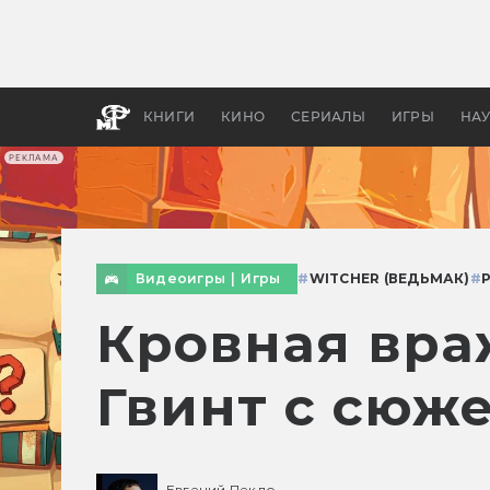
Как с
фильм
бы «В
КНИГИ
КИНО
СЕРИАЛЫ
ИГРЫ
НА
РЕКЛАМА
Видеоигры
|
Игры
#
WITCHER (ВЕДЬМАК)
#
Кровная вра
Гвинт с сюж
Евгений Пекло