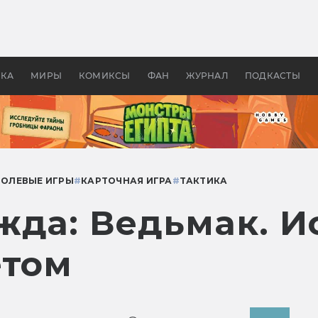
оздавались «Страшилы»:
«Одиссея» Нолана: что эт
, без которого не было
фильм сделал с Гомером и
ластелина колец»
Древней Грецией
УКА
МИРЫ
КОМИКСЫ
ФАН
ЖУРНАЛ
ПОДКАСТЫ
РОЛЕВЫЕ ИГРЫ
#
КАРТОЧНАЯ ИГРА
#
ТАКТИКА
жда: Ведьмак. И
етом