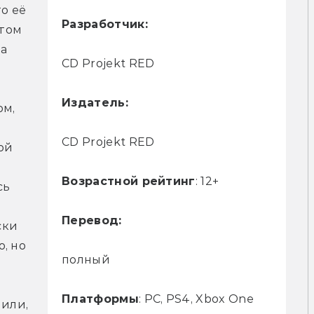
о её 
Разработчик:
том 
а 
CD Projekt RED
Издатель:
м, 
CD Projekt RED
й 
Возрастной рейтинг
: 12+
ь 
Перевод:
ки 
 но 
полный
Платформы
: PC, PS4, Xbox One
или, 