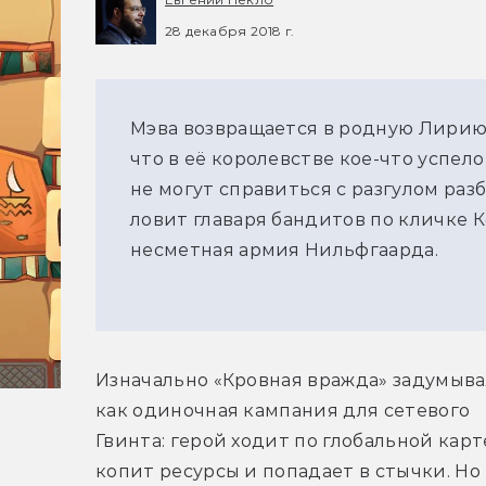
28 декабря 2018 г.
Мэва возвращается в родную Лирию
что в её королевстве кое-что успел
не могут справиться с разгулом раз
ловит главаря бандитов по кличке К
несметная армия Нильфгаарда.
Изначально «Кровная вражда» задумывал
как одиночная кампания для сетевого 
Гвинта: герой ходит по глобальной карте
копит ресурсы и попадает в стычки. Но 