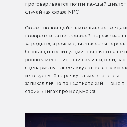
проговаривается почти каждый диалог 
случайная фраза NPC.
Сюжет полон действительно неожиданн
поворотов, за персонажей переживаешь 
за родных, а рояли для спасения героев 
безвыходных ситуаций появляются не н
ровном месте: игроки сами видели, как 
сценаристы ранее аккуратно заталкивал
их в кусты. А парочку таких в заросли 
запихал лично пан Сапковский — ещё в 
своих книгах про Ведьмака! 