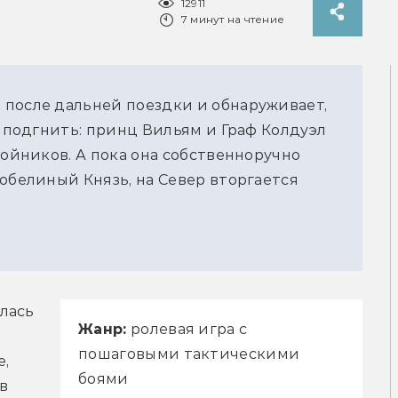
12911
7 минут на чтение
 после дальней поездки и обнаруживает,
о подгнить: принц Вильям и Граф Колдуэл
бойников. А пока она собственноручно
обелиный Князь, на Север вторгается
ась 
Жанр:
ролевая игра с
пошаговыми тактическими
, 
боями
в 