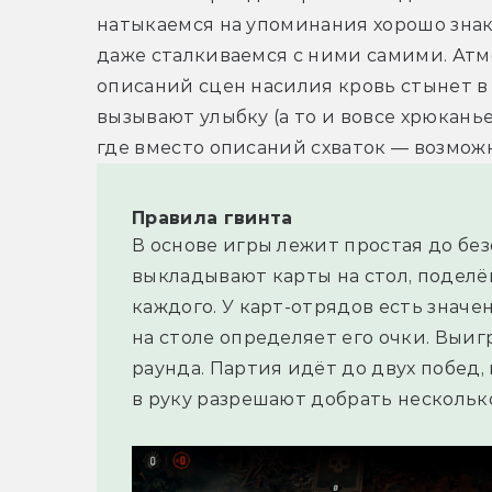
натыкаемся на упоминания хорошо знако
даже сталкиваемся с ними самими. Атм
описаний сцен насилия кровь стынет в
вызывают улыбку (а то и вовсе хрюканье
где вместо описаний схваток — возможн
Правила гвинта
В основе игры лежит простая до бе
выкладывают карты на стол, поделё
каждого. У карт-отрядов есть значе
на столе определяет его очки. Выигр
раунда. Партия идёт до двух побед, 
в руку разрешают добрать нескольк