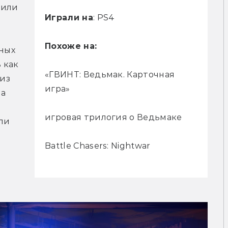
или 
Играли на
: PS4
Похоже на:
ых 
как 
«ГВИНТ: Ведьмак. Карточная
из 
игра»
а 
игровая трилогия о Ведьмаке
и 
Battle Chasers: Nightwar