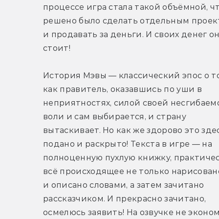
процессе игра стала такой объёмной, чт
решено было сделать отдельным проек
и продавать за деньги. И своих денег он
стоит!
История Мэвы — классический эпос о то
как правитель, оказавшись по уши в 
неприятностях, силой своей несгибаемо
воли и сам выбирается, и страну 
вытаскивает. Но как же здорово это здес
подано и раскрыто! Текста в игре — на 
полноценную пухлую книжку, практичес
всё происходящее не только нарисовано,
и описано словами, а затем зачитано 
рассказчиком. И прекрасно зачитано, 
осмелюсь заявить! На озвучке не эконом