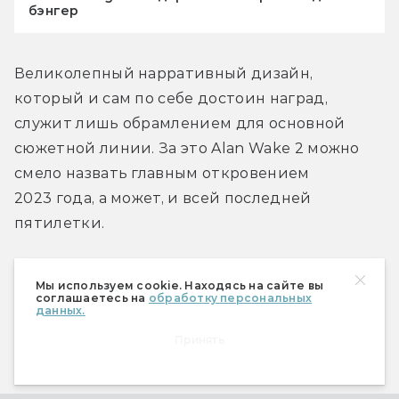
бэнгер
Великолепный нарративный дизайн, 
который и сам по себе достоин наград, 
служит лишь обрамлением для основной 
сюжетной линии. За это Alan Wake 2 можно 
смело назвать главным откровением 
2023 года, а может, и всей последней 
пятилетки.
Мы используем cookie. Находясь на сайте вы
Я боюсь чистого листа
соглашаетесь на
обработку персональных
данных.
Принять
Как было сказано выше, Alan Wake 2 — это 
витрина лучшего, что было в хоррорах. Тем не 