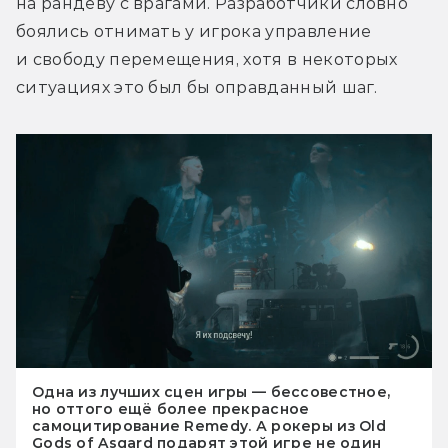
на рандеву с врагами. Разработчики словно 
боялись отнимать у игрока управление 
и свободу перемещения, хотя в некоторых 
ситуациях это был бы оправданный шаг.
Одна из лучших сцен игры — бессовестное,
но оттого ещё более прекрасное
самоцитирование Remedy. А рокеры из Old
Gods of Asgard подарят этой игре не один