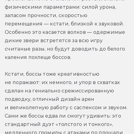
физическими параметрами: силой урона, 
запасом прочности, скоростью 
перемещения — кстати, близкой к звуковой. 
Особенно это касается волков — одержимые 
дикие звери встретятся за всю игру 
считаные разы, но будут доводить до белого 
каления похлеще боссов.
Кстати, боссы тоже креативностью 
не поражают: их немного, и упор в схватках 
сделан на гениально срежиссированную 
подводку, отличный дизайн арен 
и великолепную работу с саспенсом и звуком. 
Сами же боссы едва ли смогут удивить: это 
стандартный дуэт «толстого и тонкого», 
медленного громилы с атаками по площади 