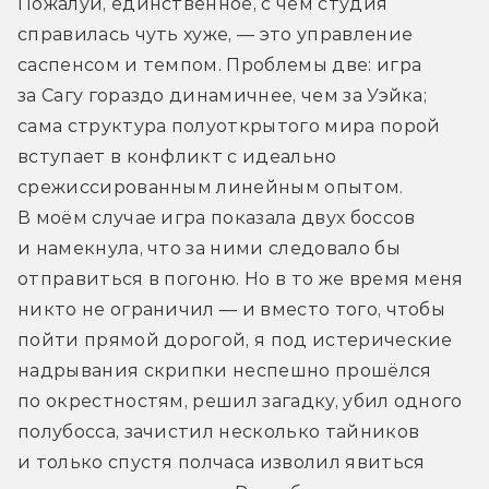
Пожалуй, единственное, с чем студия 
справилась чуть хуже, — это управление 
саспенсом и темпом. Проблемы две: игра 
за Сагу гораздо динамичнее, чем за Уэйка; 
сама структура полуоткрытого мира порой 
вступает в конфликт с идеально 
срежиссированным линейным опытом. 
В моём случае игра показала двух боссов 
и намекнула, что за ними следовало бы 
отправиться в погоню. Но в то же время меня 
никто не ограничил — и вместо того, чтобы 
пойти прямой дорогой, я под истерические 
надрывания скрипки неспешно прошёлся 
по окрестностям, решил загадку, убил одного 
полубосса, зачистил несколько тайников 
и только спустя полчаса изволил явиться 