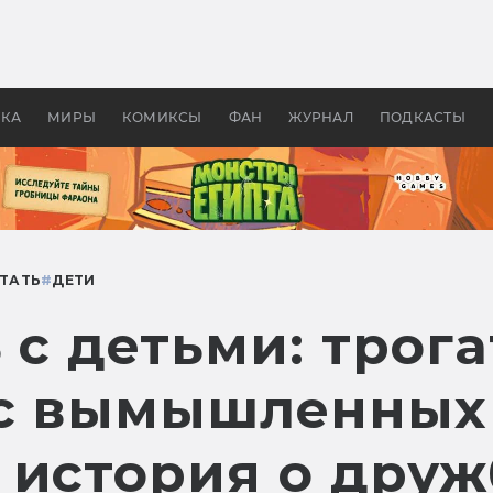
оздавались «Страшилы»:
«Одиссея» Нолана: что эт
, без которого не было
фильм сделал с Гомером и
ластелина колец»
Древней Грецией
УКА
МИРЫ
КОМИКСЫ
ФАН
ЖУРНАЛ
ПОДКАСТЫ
ТАТЬ
#
ДЕТИ
 с детьми: трог
ас вымышленных
 история о друж