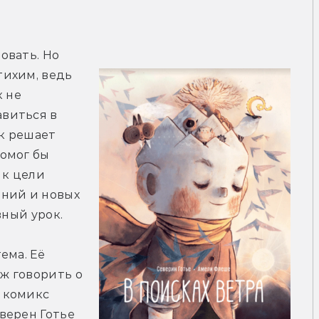
вать. Но 
ихим, ведь 
 не 
виться в 
 решает 
омог бы 
к цели 
ний и новых 
вный урок.
ма. Её 
ж говорить о 
комикс 
ерен Готье 