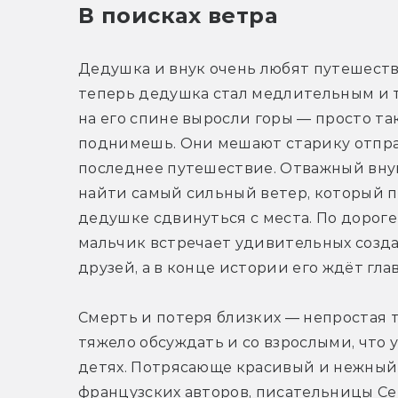
В поисках ветра
Дедушка и внук очень любят путешество
теперь дедушка стал медлительным и т
на его спине выросли горы — просто так
поднимешь. Они мешают старику отпра
последнее путешествие. Отважный внук
найти самый сильный ветер, который п
дедушке сдвинуться с места. По дороге 
мальчик встречает удивительных созда
друзей, а в конце истории его ждёт гла
Смерть и потеря близких — непростая те
тяжело обсуждать и со взрослыми, что у
детях. Потрясающе красивый и нежный 
французских авторов, писательницы Сев