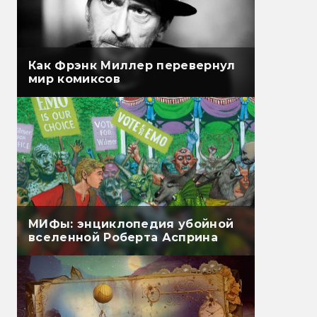
Как Фрэнк Миллер перевернул
мир комиксов
МИФы: энциклопедия убойной
вселенной Роберта Асприна