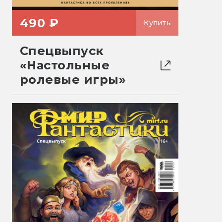
490 ₽
Купить
Спецвыпуск
«Настольные
ролевые игры»