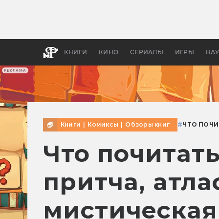
Как с
фильм
бы «В
КНИГИ
КИНО
СЕРИАЛЫ
ИГРЫ
НА
РЕКЛАМА
Книги
|
Комиксы
|
Обзоры книг
#
ЧТО ПОЧИ
Что почитать
притча, атл
мистическая