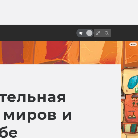
от
«Пятый элемент»: от безумной
идеи к безумному фильму
ательная
 миров и
бе