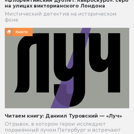
«Флорентийский дублет. Кьяроскуро»: серб
на улицах викторианского Лондона
Мистический детектив на историческом
фоне
Книги
Читаем книгу: Даниил Туровский — «Луч»
Отрывок, в котором герои исследуют
поражённый лучом Петербург и встречают