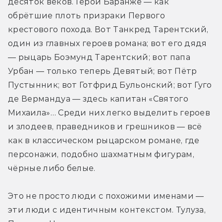
десяток веков. Герои Баранже — как 
обрётшие плоть призраки Первого 
крестового похода. Вот Танкред Тарентский, 
один из главных героев романа; вот его дядя 
— рыцарь Боэмунд Тарентский; вот папа 
Урбан — только теперь Девятый; вот Пётр 
Пустынник; вот Готфрид Бульонский; вот Гуго 
де Вермандуа — здесь капитан «Святого 
Михаила»… Среди них легко выделить героев 
и злодеев, праведников и грешников — всё 
как в классическом рыцарском романе, где 
персонажи, подобно шахматным фигурам, 
чёрные либо белые.
Это не просто люди с похожими именами — 
эти люди с идентичным контекстом. Тулуза, 